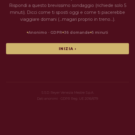
Rispondi a questo brevissimo sondaggio (richiede solo 5
minuti). Dicci come ti sposti oggi e come ti piacerebbe
viaggiare domani (…magari proprio in treno…).
Anonimo · GDPR
36 domande
5 minuti
INIZIA ›
S.S.D. Reyer Venezia Mestre S.p.A.
Dati anonimi · GDPR Reg. UE 2016/679