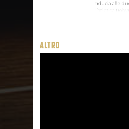
fiducia alle d
l’atletica Roby
quanto talent
dell’Opening D
scorso campiona
Empoli, di Mar
ALTRO