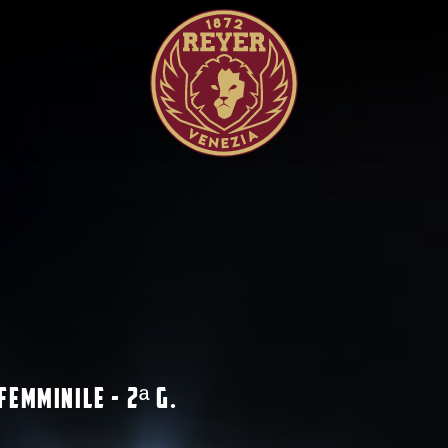
Femminile - 2
G.
ª