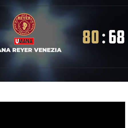
80
:
68
NA REYER VENEZIA