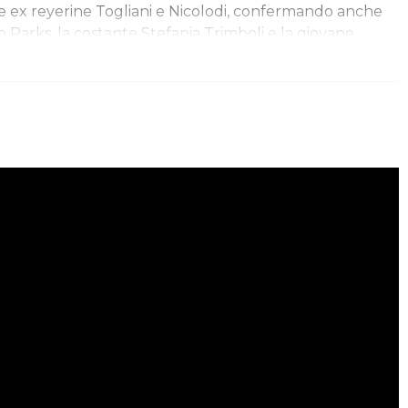
ue ex reyerine Togliani e Nicolodi, confermando anche
n Parks, la costante Stefania Trimboli e la giovane
uosa Mina Blanca Quinonez, premiata nel corso
ay, come miglior giovane della Massima Serie nello
to. Gli arrivi di Gabriele Narviciute, proveniente da
tina Kacerik,…