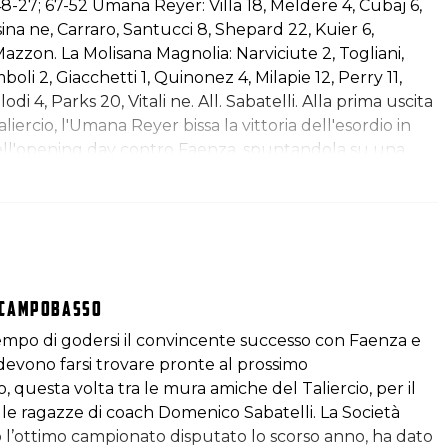
; 48-27; 67-52 Umana Reyer: Villa 18, Meldere 4, Cubaj 6,
ina ne, Carraro, Santucci 8, Shepard 22, Kuier 6,
 Mazzon. La Molisana Magnolia: Narviciute 2, Togliani,
boli 2, Giacchetti 1, Quinonez 4, Milapie 12, Perry 11,
odi 4, Parks 20, Vitali ne. All. Sabatelli. Alla prima uscita
aliercio, l'Umana Reyer bissa la vittoria dell'esordio in
ll'opening day contro Faenza, spuntandola su una
lisana Magnolia Campobasso per 80-68. Alla lista delle
Yasuma e Delaere, quest'ultima comunque arrivata in
unge l'indisponibilità dell'ultim'ora per Fassina,…
 Campobasso
mpo di godersi il convincente successo con Faenza e
devono farsi trovare pronte al prossimo
questa volta tra le mura amiche del Taliercio, per il
le ragazze di coach Domenico Sabatelli. La Società
 l’ottimo campionato disputato lo scorso anno, ha dato