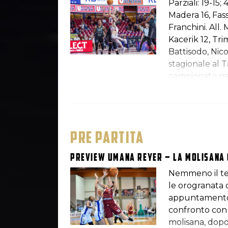
Parziali: 19-15
Madera 16, Fass
Franchini. All.
Kacerik 12, Trim
Battisodo, Nicol
stagionale al T
campionato ne
coriacea La Mo
assenze (Pan, 
Laguna) si aggi
PRE PARTITA
Preview Umana Reyer – La Molisana
Nemmeno il te
le orogranata 
appuntamento, 
confronto con 
molisana, dopo