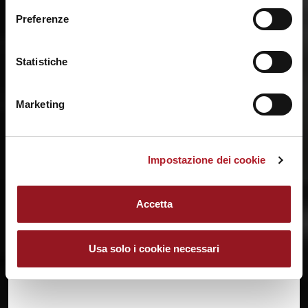
a fine pagina. Per ulteriori informazioni ti invitiamo a
Preferenze
prendere visione della
Cookie Policy
.
Statistiche
LA SECONDA SQUADRA VINCE LA
SERIE B
Marketing
Nei primi anni cinquanta, sono talmente
numerosi i giocatori che la Reyer vince,
Impostazione dei cookie
con la seconda squadra, il campionato di
Serie B.
Accetta
La Federazione si trova costretta a
cambiare regolamento per evitare di
Usa solo i cookie necessari
trovarsi in Serie A due squadre dello
stesso sodalizio.