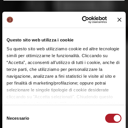
1952
Questo sito web utilizza i cookie
Su questo sito web utilizziamo cookie ed altre tecnologie
simili per ottimizzarne le funzionalità. Cliccando su
“Accetta”, acconsenti all’utilizzo di tutti i cookie, anche di
terze parti, che utilizziamo per personalizzare la
navigazione, analizzare a fini statistici le visite al sito e
per finalità di marketing/profilazione; oppure potrai
selezionare le singole tipologie di cookie desiderate
cliccando su "Accetta selezionati". Chiudendo questo
banner cliccando sul tasto “X”, prosegui la navigazione e
saranno attivati solo i cookie tecnici necessari per la
Selezione
fruizione del sito. Potrai modificare le tue preferenze in
Necessario
del
ogni momento mediante il link “Impostazione dei cookie”
consenso