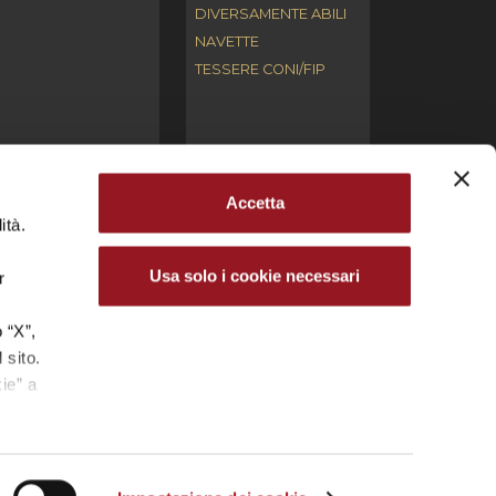
DIVERSAMENTE ABILI
NAVETTE
TESSERE CONI/FIP
Accetta
ità.
ari. L’utilizzo, la riproduzione, la modifica,
ntellettuale (copyright) e/o industriale.
Usa solo i cookie necessari
r
cale 03691660272 – Partita IVA 04681350270 | Iscr.
.
 “X”,
 sito.
.P. REYER VENEZIA MESTRE S.R.L.
ie” a