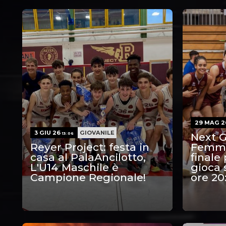
29 MAG 
3 GIU 26
GIOVANILE
13:06
Next 
Reyer Project: festa in
Femmin
casa al PalaAncilotto,
finale p
L'U14 Maschile è
gioca
Campione Regionale!
ore 20