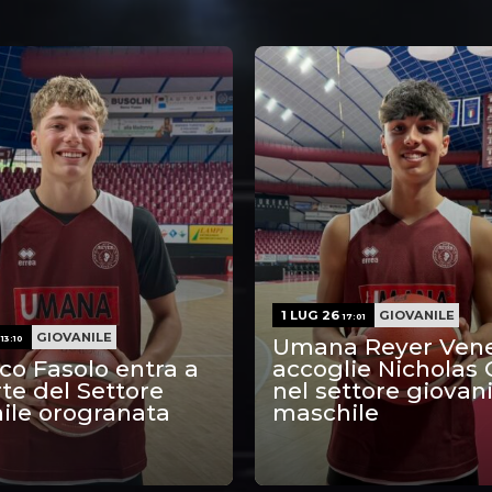
1 LUG 26
GIOVANILE
17:01
6
GIOVANILE
13:10
Umana Reyer Vene
co Fasolo entra a
accoglie Nicholas 
rte del Settore
nel settore giovani
ile orogranata
maschile