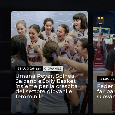
28 LUG 26
GIOVANILE
12:00
Umana Reyer, Spinea,
15 LUG 2
Salzano e Jolly Basket
insieme per la crescita
Federi
del settore giovanile
far pa
femminile
Giovan