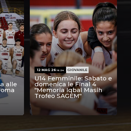
12 MAG 26
GIOVANILE
16:24
U14 Femminile: Sabato e
a alle
domenica le Final 4
 Roma
"Memoria Iqbal Masih
Trofeo SAGEM"