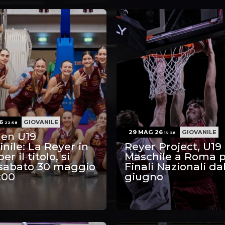
26
GIOVANILE
22:58
29 MAG 26
GIOVANILE
Gen U19
15:28
ile: La Reyer in
Reyer Project, U19
er il titolo, si
Maschile a Roma p
 sabato 30 maggio
Finali Nazionali dal
:00
giugno