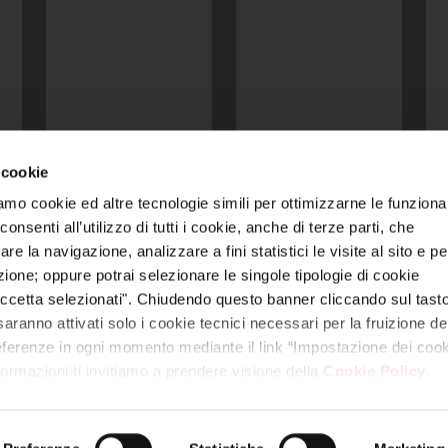
 cookie
amo cookie ed altre tecnologie simili per ottimizzarne le funzional
 video, loghi, ecc.) sono di titolarità di Reyer e/o di terzi legittimi titol
nsenti all’utilizzo di tutti i cookie, anche di terze parti, che
nza debita autorizzazione costituisce violazione dei diritti di proprietà i
re la navigazione, analizzare a fini statistici le visite al sito e pe
azione; oppure potrai selezionare le singole tipologie di cookie
 unico | Via Colombara 113, 30176 Marghera – Venezia (VE) | Codice Fis
E – 330005 | Capitale sociale: euro 1.000.000,00 interamente versato
ccetta selezionati". Chiudendo questo banner cliccando sul tasto
aranno attivati solo i cookie tecnici necessari per la fruizione del
mpostazione dei cookie
|
Trasparenza
|
Modello Organizzativo 231 S.S
referenze in ogni momento mediante il link “Impostazione dei cook
nformazioni ti invitiamo a prendere visione della
Cookie Policy
.