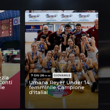
7 GIU 26
GIOVANILE
zia
19:49
Conti
Umana Reyer Under 14
le
femminile Campione
d'Italia!