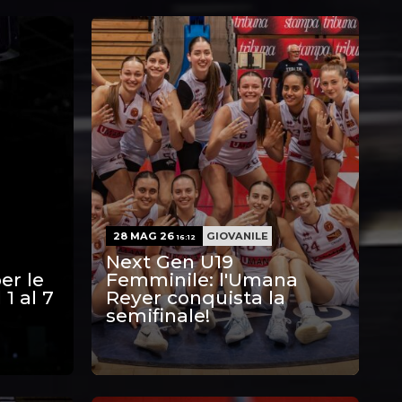
28 MAG 26
GIOVANILE
16:12
Next Gen U19
er le
Femminile: l'Umana
 1 al 7
Reyer conquista la
semifinale!