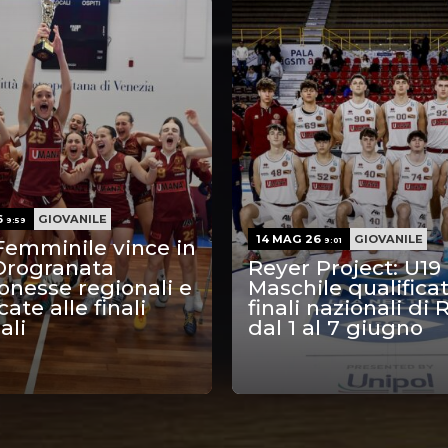
6
GIOVANILE
9:59
14 MAG 26
GIOVANILE
Femminile vince in
9:01
Orogranata
Reyer Project: U19
nesse regionali e
Maschile qualificat
cate alle finali
finali nazionali di
ali
dal 1 al 7 giugno