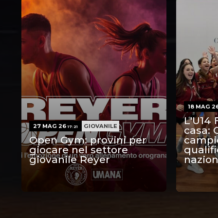
18 MAG 2
L'U14 
27 MAG 26
GIOVANILE
17:21
casa: 
Open Gym: provini per
campio
giocare nel settore
qualifi
giovanile Reyer
nazion