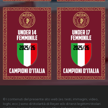
© I contenuti del presente sito web (es. testi, immagini, video,
loghi, ecc.) sono di titolarità di Reyer e/o di terzi legittimi titolari.