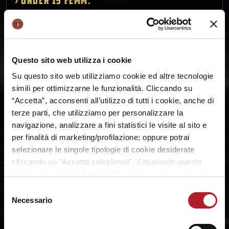
› UNDER 17 femm.
› UNDER 15 femm.
› UNDER 14 femm.
Questo sito web utilizza i cookie
› UNDER 13 femm.
Su questo sito web utilizziamo cookie ed altre tecnologie
simili per ottimizzarne le funzionalità. Cliccando su
“Accetta”, acconsenti all’utilizzo di tutti i cookie, anche di
MINIBASKET
terze parti, che utilizziamo per personalizzare la
Lo sport è aggregazione, condivisione e
navigazione, analizzare a fini statistici le visite al sito e
arricchimento. Un valore fondamentale per la
per finalità di marketing/profilazione; oppure potrai
crescita personale, in particolare in questo
selezionare le singole tipologie di cookie desiderate
momento storico.
cliccando su "Accetta selezionati". Chiudendo questo
Vieni a sfogare la tua voglia di basket, vieni a
banner cliccando sul tasto “X”, prosegui la navigazione e
giocare insieme a noi!
saranno attivati solo i cookie tecnici necessari per la
Selezione
fruizione del sito. Potrai modificare le tue preferenze in
Necessario
del
Per info e iscrizioni contatti tramite:
ogni momento mediante il link “Impostazione dei cookie”
consenso
mail:
minibasket@reyer.it
a fine pagina. Per ulteriori informazioni ti invitiamo a