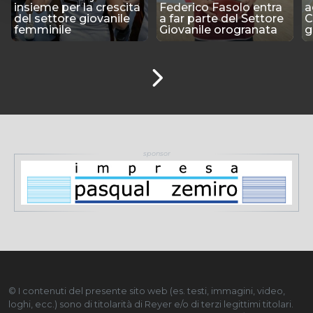
insieme per la crescita
Federico Fasolo entra
a
del settore giovanile
a far parte del Settore
C
femminile
Giovanile orogranata
g
© I contenuti del presente sito web (es. testi, immagini, video,
loghi, ecc.) sono di titolarità di Reyer e/o di terzi legittimi titolari.