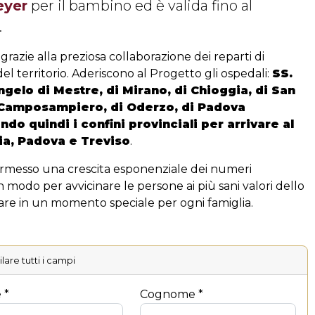
eyer
per il bambino ed è valida fino al
.
grazie alla preziosa collaborazione dei reparti di
del territorio. Aderiscono al Progetto gli ospedali:
SS.
ngelo di Mestre, di Mirano, di Chioggia, di San
i Camposampiero, di Oderzo, di Padova
do quindi i confini provinciali per arrivare al
ia, Padova e Treviso
.
ermesso una crescita esponenziale dei numeri
 un modo per avvicinare le persone ai più sani valori dello
are in un momento speciale per ogni famiglia.
are tutti i campi
 *
Cognome *