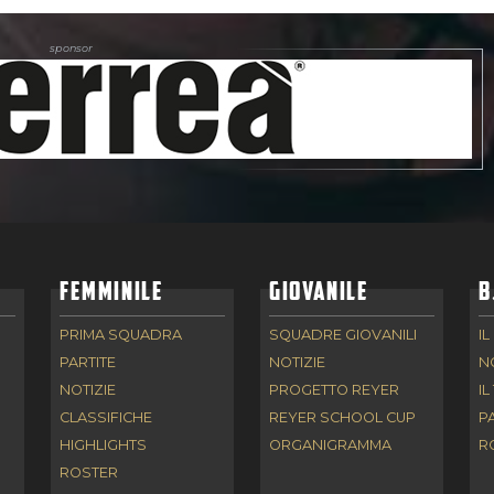
FEMMINILE
GIOVANILE
B
PRIMA SQUADRA
SQUADRE GIOVANILI
IL
PARTITE
NOTIZIE
N
NOTIZIE
PROGETTO REYER
IL
CLASSIFICHE
REYER SCHOOL CUP
P
HIGHLIGHTS
ORGANIGRAMMA
R
ROSTER