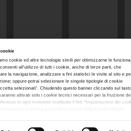
 cookie
amo cookie ed altre tecnologie simili per ottimizzarne le funzional
 video, loghi, ecc.) sono di titolarità di Reyer e/o di terzi legittimi titol
nsenti all’utilizzo di tutti i cookie, anche di terze parti, che
nza debita autorizzazione costituisce violazione dei diritti di proprietà i
re la navigazione, analizzare a fini statistici le visite al sito e pe
azione; oppure potrai selezionare le singole tipologie di cookie
 unico | Via Colombara 113, 30176 Marghera – Venezia (VE) | Codice Fis
E – 330005 | Capitale sociale: euro 1.000.000,00 interamente versato
ccetta selezionati". Chiudendo questo banner cliccando sul tasto
aranno attivati solo i cookie tecnici necessari per la fruizione del
mpostazione dei cookie
|
Trasparenza
|
Modello Organizzativo 231 S.S
referenze in ogni momento mediante il link “Impostazione dei cook
nformazioni ti invitiamo a prendere visione della
Cookie Policy
.