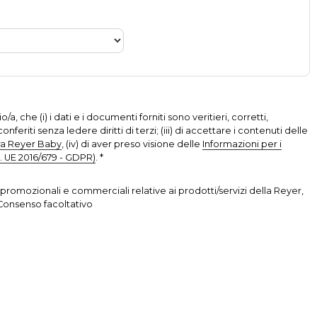
, che (i) i dati e i documenti forniti sono veritieri, corretti,
conferiti senza ledere diritti di terzi; (iii) di accettare i contenuti delle
era Reyer Baby
, (iv) di aver preso visione delle
Informazioni per i
g. UE 2016/679 - GDPR)
. *
promozionali e commerciali relative ai prodotti/servizi della Reyer,
- Consenso facoltativo