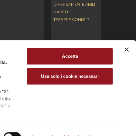
DIVERSAMENTE ABILI
NAVETTE
TESSERE CONI/FIP
Accetta
ità.
ari. L’utilizzo, la riproduzione, la modifica,
ntellettuale (copyright) e/o industriale.
Usa solo i cookie necessari
r
cale 03691660272 – Partita IVA 04681350270 | Iscr.
.
 “X”,
 sito.
.P. REYER VENEZIA MESTRE S.R.L.
ie” a