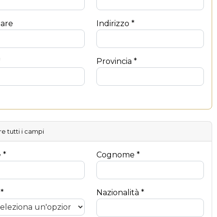
lare
Indirizzo *
*
Provincia *
e tutti i campi
 *
Cognome *
 *
Nazionalità *