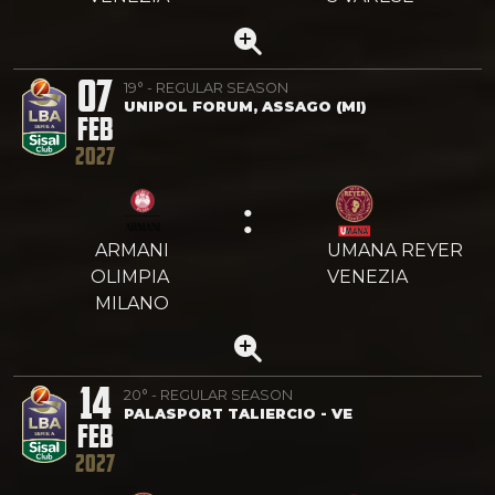
07
19° - REGULAR SEASON
UNIPOL FORUM, ASSAGO (MI)
FEB
2027
:
ARMANI
UMANA REYER
OLIMPIA
VENEZIA
MILANO
14
20° - REGULAR SEASON
PALASPORT TALIERCIO - VE
FEB
2027