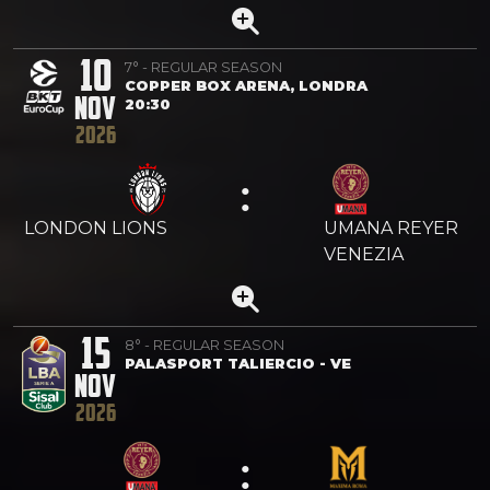
10
7° - REGULAR SEASON
COPPER BOX ARENA, LONDRA
NOV
20:30
2026
:
LONDON LIONS
UMANA REYER
VENEZIA
15
8° - REGULAR SEASON
PALASPORT TALIERCIO - VE
NOV
2026
: