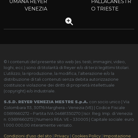
UMANA REYER
PALLACANESTR
VENEZIA
O TRIESTE
© I contenuti del presente sito web (es. testi, immagini, video,
loghi, ecc.) sono di titolarità di Reyer e/o di terzi legittimi titolari.
L’utilizzo, la riproduzione, la modifica, l’alterazione e/o la
distribuzione di tali contenuti senza debita autorizzazione
costituisce violazione dei diritti di proprietà intellettuale
(copyright) e/o industriale.
S.S.D. REYER VENEZIA MESTRE S.p.A.
con socio unico | Via
Colombara 113, 30176 Marghera – Venezia (VE) | Codice Fiscale
03691660272 – Partita IVA 04681350270 | Iscr. Reg. Imp. di Venezia
n. 03691660272 | Numero REA: VE – 330005 | Capitale sociale: euro
1.000.000,00 interamente versato.
Condizioni d'uso del sito
|
Privacy
|
Cookies Policy
|
Impostazione