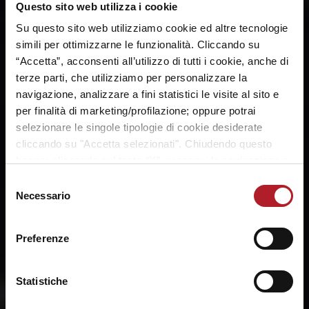
09
Questo sito web utilizza i cookie
9° - REGULAR SEASON
PALASPORT TALIERCIO - VE
DIC
Su questo sito web utilizziamo cookie ed altre tecnologie
20:00
simili per ottimizzarne le funzionalità. Cliccando su
2026
“Accetta”, acconsenti all’utilizzo di tutti i cookie, anche di
terze parti, che utilizziamo per personalizzare la
:
navigazione, analizzare a fini statistici le visite al sito e
UMANA REYER
U-BT CLUJ-
per finalità di marketing/profilazione; oppure potrai
VENEZIA
NAPOCA
selezionare le singole tipologie di cookie desiderate
cliccando su "Accetta selezionati". Chiudendo questo
banner cliccando sul tasto “X”, prosegui la navigazione e
saranno attivati solo i cookie tecnici necessari per la
13
Selezione
11° - REGULAR SEASON
fruizione del sito. Potrai modificare le tue preferenze in
Necessario
BETA RICAMBI ARENA PALAMANGANO,
del
DIC
SCAFATI
ogni momento mediante il link “Impostazione dei cookie”
consenso
2026
a fine pagina. Per ulteriori informazioni ti invitiamo a
Preferenze
prendere visione della
Cookie Policy
.
:
Statistiche
LONGOBARDI
UMANA REYER
SCAFATI
VENEZIA