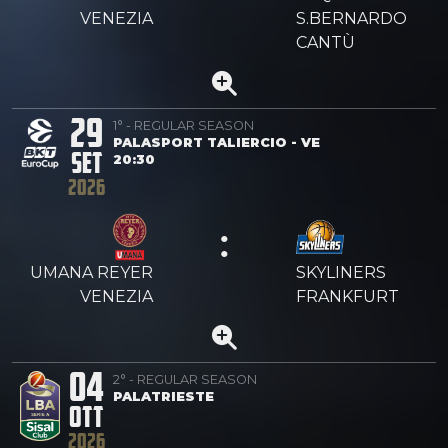
VENEZIA
S.BERNARDO
CANTÙ
29
1° - REGULAR SEASON
PALASPORT TALIERCIO - VE
SET
20:30
2026
:
UMANA REYER
SKYLINERS
VENEZIA
FRANKFURT
04
2° - REGULAR SEASON
PALATRIESTE
OTT
2026