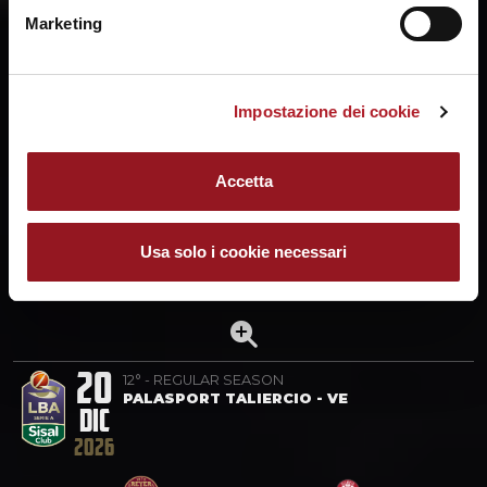
BASKET
Marketing
16
10° - REGULAR SEASON
Impostazione dei cookie
ANKARA SPOR SALONU, ANKARA
DIC
17:00
2026
Accetta
:
Usa solo i cookie necessari
TURK TELEKOM
UMANA REYER
ANKARA
VENEZIA
20
12° - REGULAR SEASON
PALASPORT TALIERCIO - VE
DIC
2026