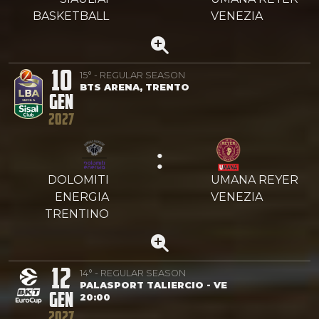
BASKETBALL
VENEZIA
10
15° - REGULAR SEASON
BTS ARENA, TRENTO
GEN
2027
:
DOLOMITI
UMANA REYER
ENERGIA
VENEZIA
TRENTINO
12
14° - REGULAR SEASON
PALASPORT TALIERCIO - VE
GEN
20:00
2027