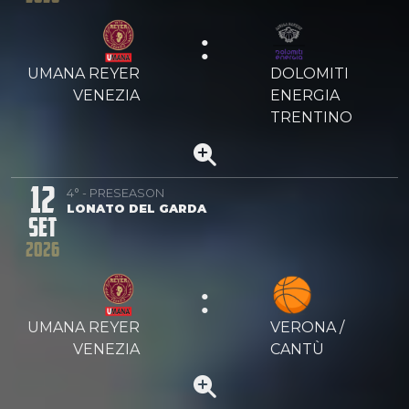
:
UMANA REYER
DOLOMITI
VENEZIA
ENERGIA
TRENTINO
12
4° - PRESEASON
LONATO DEL GARDA
SET
2026
:
UMANA REYER
VERONA /
VENEZIA
CANTÙ