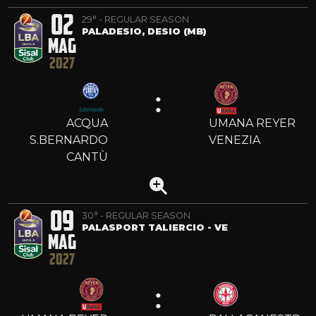
02
29° - REGULAR SEASON
PALADESIO, DESIO (MB)
MAG
2027
:
ACQUA
UMANA REYER
S.BERNARDO
VENEZIA
CANTÙ
09
30° - REGULAR SEASON
PALASPORT TALIERCIO - VE
MAG
2027
: