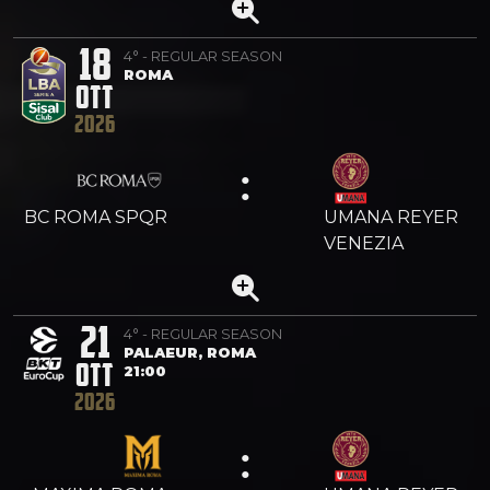
18
4° - REGULAR SEASON
ROMA
OTT
2026
:
BC ROMA SPQR
UMANA REYER
VENEZIA
21
4° - REGULAR SEASON
PALAEUR, ROMA
OTT
21:00
2026
: