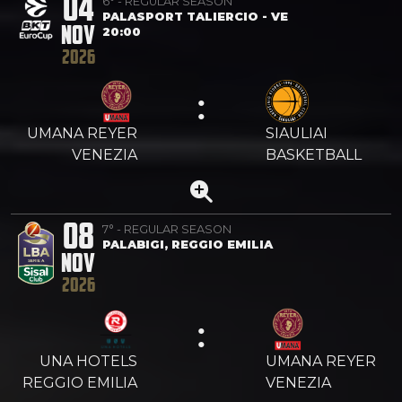
04
6° - REGULAR SEASON
PALASPORT TALIERCIO - VE
NOV
20:00
2026
:
UMANA REYER
SIAULIAI
VENEZIA
BASKETBALL
08
7° - REGULAR SEASON
PALABIGI, REGGIO EMILIA
NOV
2026
:
UNA HOTELS
UMANA REYER
REGGIO EMILIA
VENEZIA