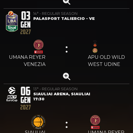
03
14° - REGULAR SEASON
PALASPORT TALIERCIO - VE
GEN
2027
:
UMANA REYER
APU OLD WILD
VENEZIA
WEST UDINE
06
13° - REGULAR SEASON
SIAULIAI ARENA, SIAULIAI
GEN
17:30
2027
:
SIAULIAI
UMANA REYER