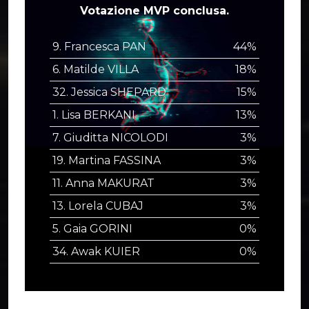
Votazione MVP conclusa.
9. Francesca PAN
44%
6. Matilde VILLA
18%
32. Jessica SHEPARD
15%
1. Lisa BERKANI
13%
7. Giuditta NICOLODI
3%
19. Martina FASSINA
3%
11. Anna MAKURAT
3%
13. Lorela CUBAJ
3%
5. Gaia GORINI
0%
34. Awak KUIER
0%