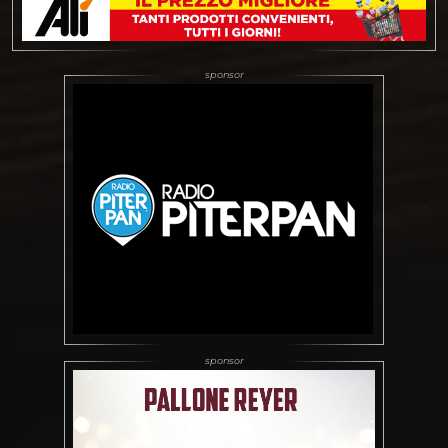
nettamente Friburgo (+41
la differenza canestri tra
andata e ritorno)
accedendo al turno
successivo. Anche VBW
Arka Gdynia ha…