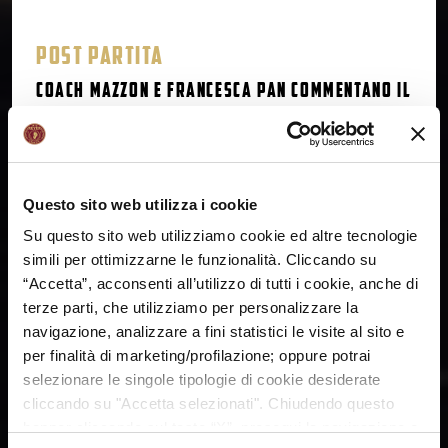
POST PARTITA
Coach Mazzon e Francesca Pan commentano il
successo a Gdynia
Coach Andrea Mazzon e la
capitana Francesca Pan (15
punti con 5/6 al tiro da tre, 1
rimbalzo, 3 assist 2 palloni
Questo sito web utilizza i cookie
recuperati in 20')
Su questo sito web utilizziamo cookie ed altre tecnologie
commentano la vittoria
68-77 sul campo di VBW
simili per ottimizzarne le funzionalità. Cliccando su
Arka Gdynia nella gara di
“Accetta”, acconsenti all’utilizzo di tutti i cookie, anche di
andata del Round of 16 di
terze parti, che utilizziamo per personalizzare la
Eurocup Women.
navigazione, analizzare a fini statistici le visite al sito e
Mercoledì 17 gennaio alle
ore 19.30 si giocherà la
per finalità di marketing/profilazione; oppure potrai
partita di ritorno al
selezionare le singole tipologie di cookie desiderate
Taliercio. Coach Mazzon
VIDEO REPLICA
cliccando su "Accetta selezionati". Chiudendo questo
Questa partita ci ha fatto
banner cliccando sul tasto “X”, prosegui la navigazione e
davvero capire quanto
Gdnya sarà pericolosa nel