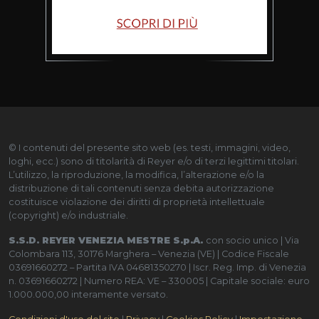
© I contenuti del presente sito web (es. testi, immagini, video,
loghi, ecc.) sono di titolarità di Reyer e/o di terzi legittimi titolari.
L’utilizzo, la riproduzione, la modifica, l’alterazione e/o la
distribuzione di tali contenuti senza debita autorizzazione
costituisce violazione dei diritti di proprietà intellettuale
(copyright) e/o industriale.
S.S.D. REYER VENEZIA MESTRE S.p.A.
con socio unico | Via
Colombara 113, 30176 Marghera – Venezia (VE) | Codice Fiscale
03691660272 – Partita IVA 04681350270 | Iscr. Reg. Imp. di Venezia
n. 03691660272 | Numero REA: VE – 330005 | Capitale sociale: euro
1.000.000,00 interamente versato.