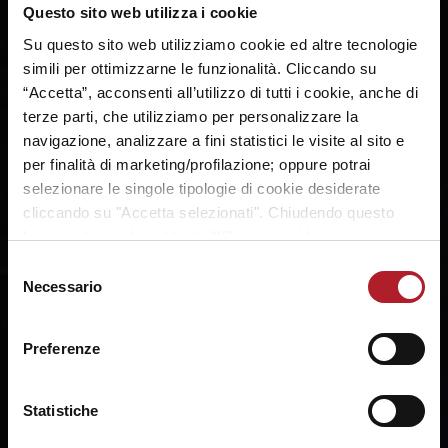
Questo sito web utilizza i cookie
CRONACA PARTITA
Su questo sito web utilizziamo cookie ed altre tecnologie
L'Umana Reyer lotta fino alla fine, Schio
simili per ottimizzarne le funzionalità. Cliccando su
vince il tricolore
“Accetta”, acconsenti all’utilizzo di tutti i cookie, anche di
terze parti, che utilizziamo per personalizzare la
navigazione, analizzare a fini statistici le visite al sito e
per finalità di marketing/profilazione; oppure potrai
selezionare le singole tipologie di cookie desiderate
cliccando su "Accetta selezionati". Chiudendo questo
banner cliccando sul tasto “X”, prosegui la navigazione e
saranno attivati solo i cookie tecnici necessari per la
Selezione
fruizione del sito. Potrai modificare le tue preferenze in
Necessario
del
ogni momento mediante il link “Impostazione dei cookie”
consenso
a fine pagina. Per ulteriori informazioni ti invitiamo a
Preferenze
prendere visione della
Cookie Policy
.
Parziali: 24-14, 24-22, 8-13, 17-12. Schio: Juhasz 6, Bestegno,
Sottana 9, Zanardi, Verona 8, Salaun 11, Dojkic 11, Andrè 8,
Keys 6, Laksa 14. All. Dikaiuolakos. Reyer: Logoh ne,
Statistiche
Berkani 2, Smalls 9, Villa 23, Nicolodi ne, Pan 4, Stankovic 5,
Cubaj 6, Fassina, Santucci 4, Kuier 8. All. Mazzon. Con un