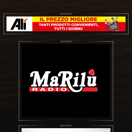
non oltre le 12.00 di lunedì
12 maggio. Nel form di
compilazione è possibile
indicare la scelta sul
mezzo di trasporto:
Pullman gratuito o mezzi
propri. --> TRASFERTA A
SCHIO <--