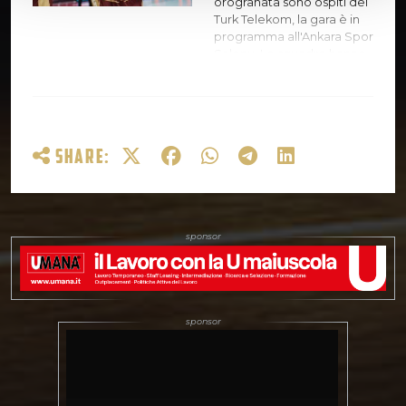
orogranata sono ospiti del
Turk Telekom, la gara è in
programma all'Ankara Spor
Salonu. Le squadre hanno
lo stesso record (9-7), ma
grazie alla classifica avulsa
Ankara è al sesto posto,
Venezia al settimo e
dunque in cerca di una
SHARE:
vittoria per rientrare in
zona playoff. La partita è in
diretta su DAZN e Sky
Sport. Neven Spahija Una
partita molto difficile tra
due squadre importanti
che si giocano le ultime
possibilità di qualificazione
ai playoff. Giochiamo in
trasferta,…