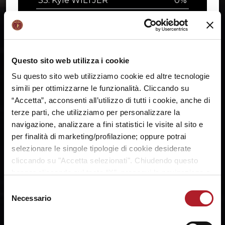
33. Kyle WILTJER
0%
Questo sito web utilizza i cookie
Su questo sito web utilizziamo cookie ed altre tecnologie
simili per ottimizzarne le funzionalità. Cliccando su
“Accetta”, acconsenti all’utilizzo di tutti i cookie, anche di
terze parti, che utilizziamo per personalizzare la
navigazione, analizzare a fini statistici le visite al sito e
per finalità di marketing/profilazione; oppure potrai
selezionare le singole tipologie di cookie desiderate
cliccando su "Accetta selezionati". Chiudendo questo
banner cliccando sul tasto “X”, prosegui la navigazione e
saranno attivati solo i cookie tecnici necessari per la
Selezione
fruizione del sito. Potrai modificare le tue preferenze in
Necessario
del
ogni momento mediante il link “Impostazione dei cookie”
consenso
Votazione Cuore Orogranata
a fine pagina. Per ulteriori informazioni ti invitiamo a