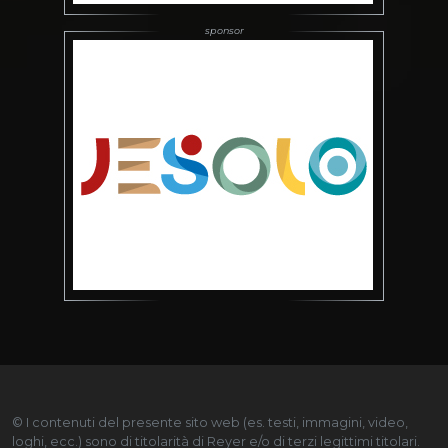
© I contenuti del presente sito web (es. testi, immagini, video,
loghi, ecc.) sono di titolarità di Reyer e/o di terzi legittimi titolari.