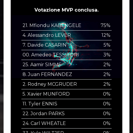
Votazione MVP conclusa.
21. Mfiondu KABENGELE
75%
4. Alessandro LEVER
12%
7. Davide CASARIN
5%
00. Amedeo TESSITORI
3%
25. Aamir SIMMS
2%
8. Juan FERNANDEZ
2%
2. Rodney MCGRUDER
2%
5. Xavier MUNFORD
0%
11. Tyler ENNIS
0%
22. Jordan PARKS
0%
24. Carl WHEATLE
0%