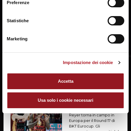
Preferenze
conclusa.
prendere visione della
Cookie Policy
.
Statistiche
Il Cuore Orogranata della partita
è:
21. Mfiondu KABENGELE
Marketing
Impostazione dei cookie
PRE PARTITA
Accetta
Preview BKT Eurocup Turk Telekom - Umana
Reyer
Usa solo i cookie necessari
Mercoledì 29 gennaio alle
17.30 italiane l'Umana
Reyer torna in campo in
Europa per il Round 17 di
BKT Eurocup. Gli