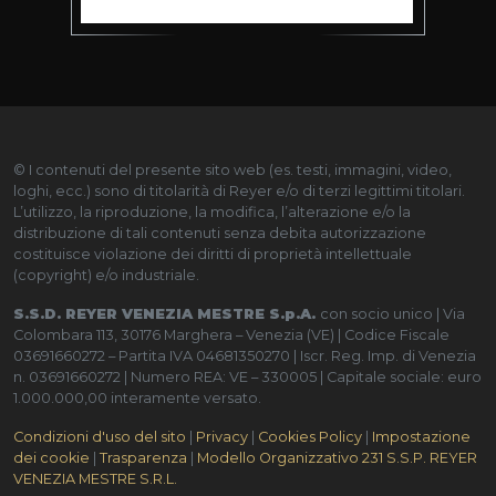
© I contenuti del presente sito web (es. testi, immagini, video,
loghi, ecc.) sono di titolarità di Reyer e/o di terzi legittimi titolari.
L’utilizzo, la riproduzione, la modifica, l’alterazione e/o la
distribuzione di tali contenuti senza debita autorizzazione
costituisce violazione dei diritti di proprietà intellettuale
(copyright) e/o industriale.
S.S.D. REYER VENEZIA MESTRE S.p.A.
con socio unico | Via
Colombara 113, 30176 Marghera – Venezia (VE) | Codice Fiscale
03691660272 – Partita IVA 04681350270 | Iscr. Reg. Imp. di Venezia
n. 03691660272 | Numero REA: VE – 330005 | Capitale sociale: euro
1.000.000,00 interamente versato.
Condizioni d'uso del sito
|
Privacy
|
Cookies Policy
|
Impostazione
dei cookie
|
Trasparenza
|
Modello Organizzativo 231 S.S.P. REYER
VENEZIA MESTRE S.R.L.