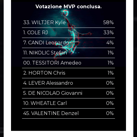
Votazione MVP conclusa.
33. WILTJER Kyle
58%
1. COLE RJ
33%
7. CANDI Leonardo
4%
11. NIKOLIC Stefan
1%
00. TESSITORI Amedeo
1%
2. HORTON Chris
1%
4. LEVER Alessandro
0%
5. DE NICOLAO Giovanni
0%
10. WHEATLE Carl
0%
45. VALENTINE Denzel
0%