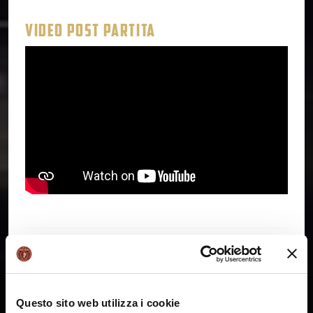
VIDEO POST PARTITA
CRONACA PARTITA
Umana Reyer Venezia – Nutribullet Treviso
Questo sito web utilizza i cookie