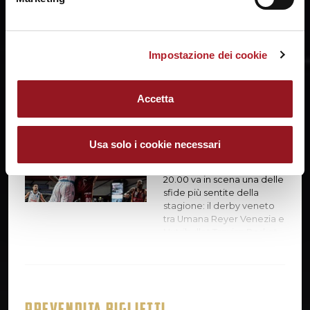
vittoria. In un Taliercio sold out, nel derby più sentito gli
orogranata piegano 87-66 la resistenza della Nutribullet
Treviso. Gli ospiti partono meglio (17-21 al 7'), ma la
squadra…
Impostazione dei cookie
PRE PARTITA
Accetta
Preview Umana Reyer - Nutribullet Treviso
È la vigilia dell'Epifania, ma
al Palasport Taliercio non ci
Usa solo i cookie necessari
sarà spazio per i regali.
Lunedì 5 gennaio alle ore
20.00 va in scena una delle
sfide più sentite della
stagione: il derby veneto
tra Umana Reyer Venezia e
Nutribullet Treviso Basket.
Una partita che sfugge a
ogni pronostico, dove la
classifica conta fino a un
certo punto e dove le
motivazioni fanno la
PREVENDITA BIGLIETTI