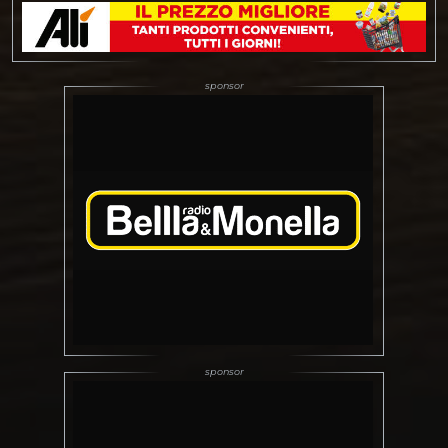
canali: Reyer
Store, online e i punti
vendita abilitati; Prezzi:
Trib.Numerata: Intero –
35,00 euro Under 24 –
10,00 euro Under 13 - 7,00
euro Fidelity/Eurofidelity –
20,00 euro Settore 6 -
Tifoseria in piedi - posto
unico Intero - 20,00€…