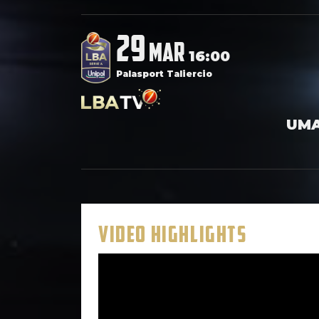
29
mar
16:00
Palasport Taliercio
UMA
VIDEO HIGHLIGHTS