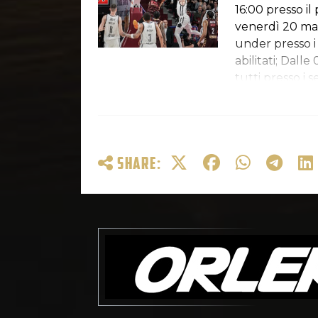
16:00 presso il 
venerdì 20 mar
under presso i 
abilitati; Dall
tutti presso i 
abilitati; Prez
euro Under 13 
- Tifoseria in 
SHARE: