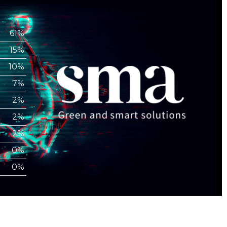
61%
15%
10%
7%
2%
2%
2%
0%
0%