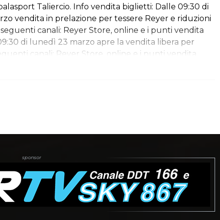
palasport Taliercio. Info vendita biglietti: Dalle 09:30 di
zo vendita in prelazione per tessere Reyer e riduzioni
seguenti canali: Reyer Store, online e i punti vendita
e 09:30 di lunedì 23 marzo apre la vendita libera per
seguenti canali: Reyer Store, online e i punti vendita
zi: Trib.Numerata: Intero – 35,00 euro Under 24 – 10,00
- 7,00 euro Fidelity/Eurofidelity – 20,00 euro Settore 6
piedi - posto unico Intero - 20,00€ Under 24 – 10,00…