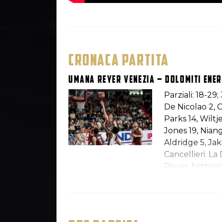
CRONACA PARTITA
Umana Reyer Venezia – Dolomiti Ener
Parziali: 18-29
De Nicolao 2, 
Parks 14, Wiltje
Jones 19, Nian
Aldridge 5, Jak
Cancellieri. L
Reyer, battendo
106 arriva al t
dal 10-9 orogr
quarto, toccan