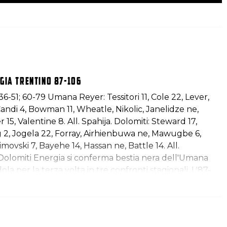
gia Trentino 87-106
; 36-51; 60-79 Umana Reyer: Tessitori 11, Cole 22, Lever,
Candi 4, Bowman 11, Wheatle, Nikolic, Janelidze ne,
r 15, Valentine 8. All. Spahija. Dolomiti: Steward 17,
g 2, Jogela 22, Forray, Airhienbuwa ne, Mawugbe 6,
imovski 7, Bayehe 14, Hassan ne, Battle 14. All.
a Dolomiti Energia si conferma bestia nera dell'Umana
la per la terza volta in tre confronti stagionali. L'87-
ermine di una partita pressoché perfetta di Trento, che,
anata al 3', allunga progressivamente già nel primo
do poi il…