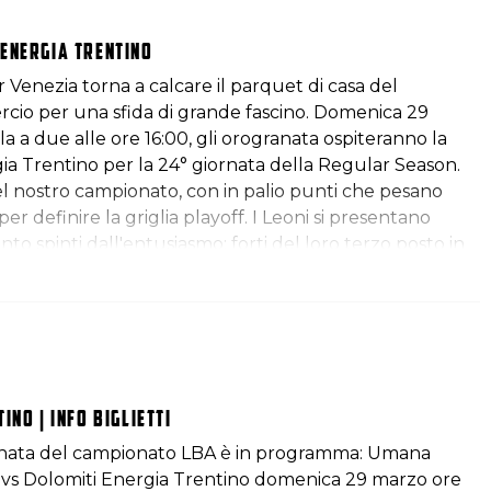
Energia Trentino
Venezia torna a calcare il parquet di casa del
ercio per una sfida di grande fascino. Domenica 29
a a due alle ore 16:00, gli orogranata ospiteranno la
ia Trentino per la 24° giornata della Regular Season.
el nostro campionato, con in palio punti che pesano
r definire la griglia playoff. I Leoni si presentano
o spinti dall'entusiasmo: forti del loro terzo posto in
rd di 16-5), cavalcano un'ottima striscia aperta di tre
utive. L'obiettivo è sfruttare la spinta del proprio
onfermare l'identità di una squadra…
no | Info biglietti
ornata del campionato LBA è in programma: Umana
 vs Dolomiti Energia Trentino domenica 29 marzo ore