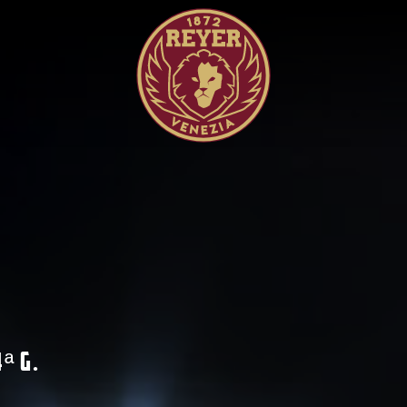
4
G.
ª