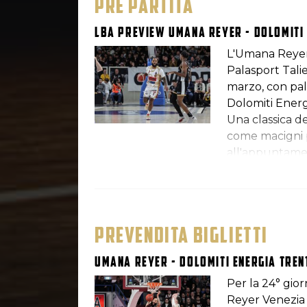
PRE PARTITA
LBA Preview Umana Reyer - Dolomiti 
L'Umana Reyer 
Palasport Tali
marzo, con pall
Dolomiti Energ
Una classica d
come macigni pe
all'appuntament
classifica (reco
vittorie consec
pubblico per c
PREVENDITA BIGLIETTI
Umana Reyer - Dolomiti Energia Trenti
Per la 24° gi
Reyer Venezia