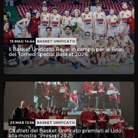
15 MAG 14:44
BASKET UNIFICATO
Il Basket Unificato Reyer in campo per le Finali
del Torneo Special Basket 2026
25 MAR 13:56
BASKET UNIFICATO
Gli atleti del Basket Unificato premiati al Lido
alla mostra “Presepi 2025”