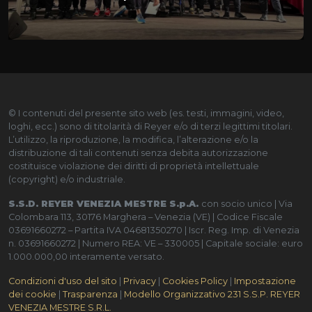
© I contenuti del presente sito web (es. testi, immagini, video,
loghi, ecc.) sono di titolarità di Reyer e/o di terzi legittimi titolari.
L’utilizzo, la riproduzione, la modifica, l’alterazione e/o la
distribuzione di tali contenuti senza debita autorizzazione
costituisce violazione dei diritti di proprietà intellettuale
(copyright) e/o industriale.
S.S.D. REYER VENEZIA MESTRE S.p.A.
con socio unico | Via
Colombara 113, 30176 Marghera – Venezia (VE) | Codice Fiscale
03691660272 – Partita IVA 04681350270 | Iscr. Reg. Imp. di Venezia
n. 03691660272 | Numero REA: VE – 330005 | Capitale sociale: euro
1.000.000,00 interamente versato.
Condizioni d'uso del sito
|
Privacy
|
Cookies Policy
|
Impostazione
dei cookie
|
Trasparenza
|
Modello Organizzativo 231 S.S.P. REYER
VENEZIA MESTRE S.R.L.