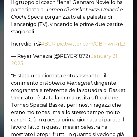
Il gruppo di coach "Iena" Gennaro Noviello ha
partecipato al
Torneo di Basket 5vs5 Unified e
Giochi
Speciali,organizzato alla palestra di
Lancenigo (TV), vincendo le prime due partite
stagionali.
Incredibili 🤩
#BUR
pic.twitter.com/GBfhwrRrL3
— Reyer Venezia (@REYER1872)
January 21,
2025
"È stata una giornata entusiasmante - il
commento di
Roberta Meneghel
, dirigente
orogranata e referente della squadra di Basket
Unificato - è stata la prima uscita ufficiale nel
Torneo Special Basket per i nostri ragazzi che
erano molto tesi, ma allo stesso tempo molto
carichi. Già in questa prima giornata di partite il
lavoro fatto in questi mesi in palestra ha
mostrato i propri frutti, in quanto si vedono già