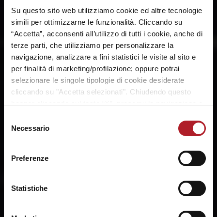
Su questo sito web utilizziamo cookie ed altre tecnologie
simili per ottimizzarne le funzionalità. Cliccando su
“Accetta”, acconsenti all’utilizzo di tutti i cookie, anche di
terze parti, che utilizziamo per personalizzare la
navigazione, analizzare a fini statistici le visite al sito e
per finalità di marketing/profilazione; oppure potrai
selezionare le singole tipologie di cookie desiderate
cliccando su "Accetta selezionati". Chiudendo questo
banner cliccando sul tasto “X”, prosegui la navigazione e
saranno attivati solo i cookie tecnici necessari per la
Selezione
fruizione del sito. Potrai modificare le tue preferenze in
Necessario
del
ogni momento mediante il link “Impostazione dei cookie”
consenso
a fine pagina. Per ulteriori informazioni ti invitiamo a
Preferenze
prendere visione della
Cookie Policy
.
Statistiche