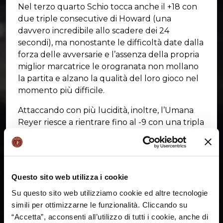
Nel terzo quarto Schio tocca anche il +18 con
due triple consecutive di Howard (una
davvero incredibile allo scadere dei 24
secondi), ma nonostante le difficoltà date dalla
forza delle avversarie e l’assenza della propria
miglior marcatrice le orogranata non mollano
la partita e alzano la qualità del loro gioco nel
momento più difficile.
Attaccando con più lucidità, inoltre, l’Umana
Reyer riesce a rientrare fino al -9 con una tripla
di Madera (sul 74-65 a 4’03 dalla fine),
dimostrando di poter competere.
Una partita importante, questa, per misurare i
Questo sito web utilizza i cookie
passi avanti ancora da compiere per una
squadra che ha dimostrato, però, il carattere
Su questo sito web utilizziamo cookie ed altre tecnologie
giusto per lunghi tratti della partita sul campo
simili per ottimizzarne le funzionalità. Cliccando su
di una squadra costruita per puntare ad
“Accetta”, acconsenti all’utilizzo di tutti i cookie, anche di