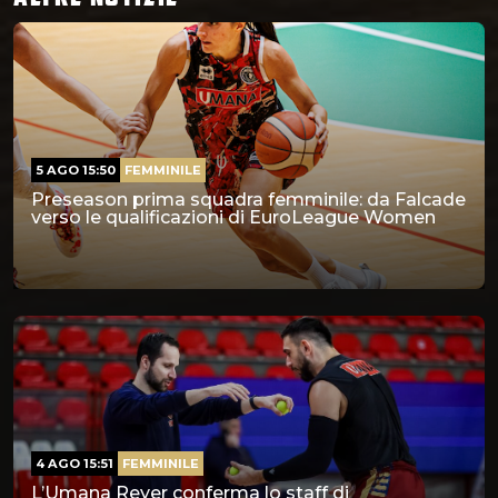
5 AGO 15:50
FEMMINILE
Preseason prima squadra femminile: da Falcade
verso le qualificazioni di EuroLeague Women
4 AGO 15:51
FEMMINILE
L’Umana Reyer conferma lo staff di