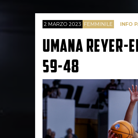
2 MARZO 2023
FEMMINILE
INFO 
UMANA REYER-E
59-48