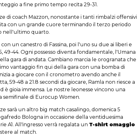
unteggio a fine primo tempo recita 29-31.
zze di coach Mazzon, nonostante i tanti rimbalzi offensivi
tita con un grande cuore terminando il terzo periodo
to nell'ultimo quarto.
 con un canestro di Fassina, poi l'uno su due ai liberi e
 +5, 49-44. Ogni possesso diventa fondamentale, l'Umana
 della gara di andata. Cambiano marcia le orogranata che
simo vantaggio fin qui della gara con una bomba di
inizia a giocare con il cronometro avendo anche il
tta, 59-48 a 21.8 secondi da giocare, Ramla non riesce a
 ed è gioia immensa. Le nostre leonesse vincono una
lla semifinale di Eurocup Women.
ze sarà un altro big match casalingo, domenica 5
Segafredo Bologna in occasione della ventiduesima
ie A1. All'ingresso verrà regalata un
T-shirt omaggio
stere al match.