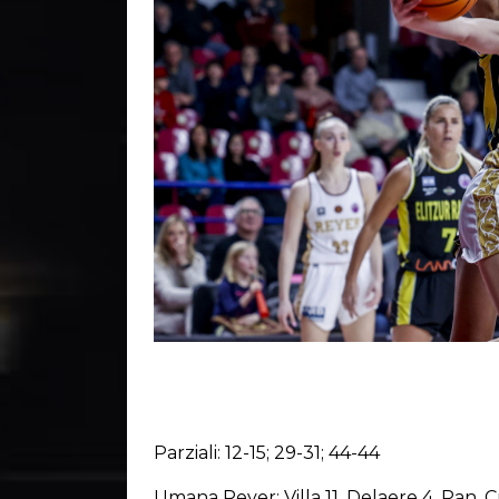
Parziali: 12-15; 29-31; 44-44
Umana Reyer: Villa 11, Delaere 4, Pan, 