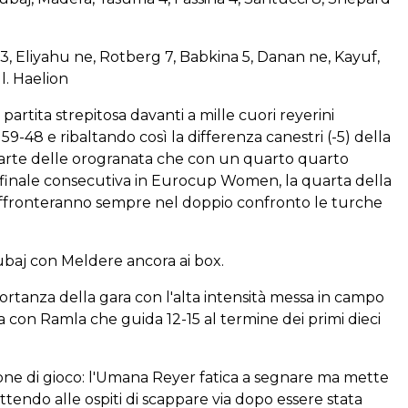
3, Eliyahu ne, Rotberg 7, Babkina 5, Danan ne, Kayuf,
ll. Haelion
artita strepitosa davanti a mille cuori reyerini
-48 e ribaltando così la differenza canestri (-5) della
parte delle orogranata che con un quarto quarto
ifinale consecutiva in Eurocup Women, la quarta della
a affronteranno sempre nel doppio confronto le turche
baj con Meldere ancora ai box.
mportanza della gara con l'alta intensità messa in campo
a con Ramla che guida 12-15 al termine dei primi dieci
ione di gioco: l'Umana Reyer fatica a segnare ma mette
ndo alle ospiti di scappare via dopo essere stata