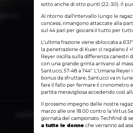
sotto anche di otto punti (22-30). Il p
Al ritorno dall'intervallo lungo le raga
concessi, rimangono attaccate alla par
sul 44 pari per giocarsi il tutto per tut
L'ultima frazione viene sbloccata a 6'31"
la penetrazione di Kuier ci regalano il
Reyer oscilla sulla differenza canestri
con una grande grinta arrivano al mas
Santucci, 57-48 a 1'44". L'Umana Reyer 
bonus da sfruttare, Santucci va in lune
fare il fallo per fermare il cronometro
partita meravigliosa accedendo così a
Il prossimo impegno delle nostre ragaz
marzo alle ore 18.00 contro la Virtus 
giornata del campionato Techfind di ser
a tutte le donne
che verranno ad assi