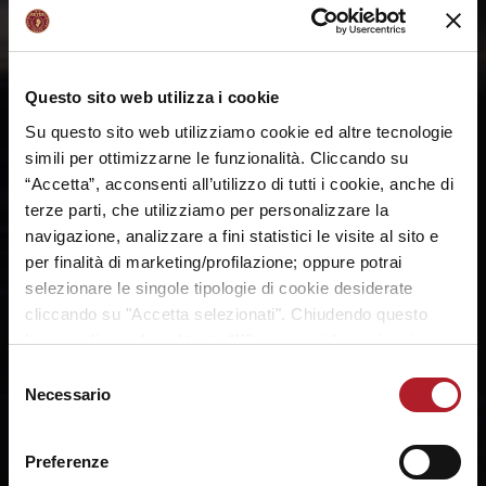
Questo sito web utilizza i cookie
Su questo sito web utilizziamo cookie ed altre tecnologie
simili per ottimizzarne le funzionalità. Cliccando su
“Accetta”, acconsenti all’utilizzo di tutti i cookie, anche di
terze parti, che utilizziamo per personalizzare la
navigazione, analizzare a fini statistici le visite al sito e
per finalità di marketing/profilazione; oppure potrai
selezionare le singole tipologie di cookie desiderate
cliccando su "Accetta selezionati". Chiudendo questo
banner cliccando sul tasto “X”, prosegui la navigazione e
saranno attivati solo i cookie tecnici necessari per la
Selezione
fruizione del sito. Potrai modificare le tue preferenze in
Necessario
del
ogni momento mediante il link “Impostazione dei cookie”
consenso
a fine pagina. Per ulteriori informazioni ti invitiamo a
Preferenze
prendere visione della
Cookie Policy
.