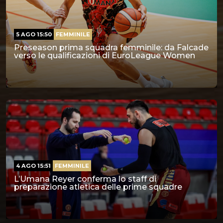
5 AGO 15:50
FEMMINILE
Preseason prima squadra femminile: da Falcade
verso le qualificazioni di EuroLeague Women
4 AGO 15:51
FEMMINILE
L’Umana Reyer conferma lo staff di
preparazione atletica delle prime squadre