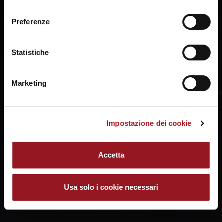
ogni momento mediante il link “Impostazione dei cookie”
consenso
a fine pagina. Per ulteriori informazioni ti invitiamo a
Preferenze
prendere visione della
Cookie Policy
.
Statistiche
Marketing
Impostazione dei cookie
Accetta
Usa solo i cookie necessari