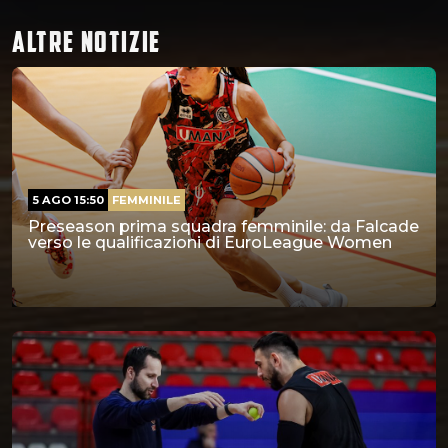
ALTRE NOTIZIE
5 AGO 15:50
FEMMINILE
Preseason prima squadra femminile: da Falcade
verso le qualificazioni di EuroLeague Women