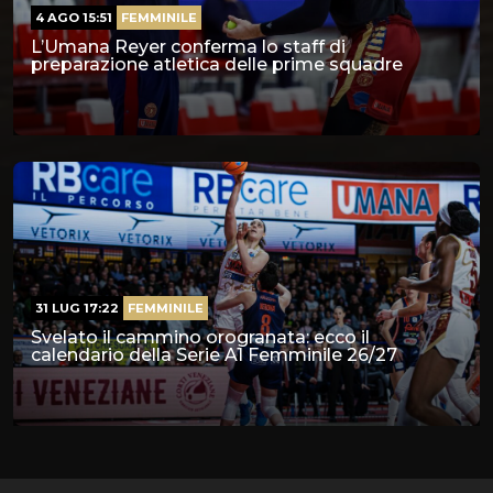
4 AGO 15:51
FEMMINILE
L’Umana Reyer conferma lo staff di
preparazione atletica delle prime squadre
31 LUG 17:22
FEMMINILE
Svelato il cammino orogranata: ecco il
calendario della Serie A1 Femminile 26/27