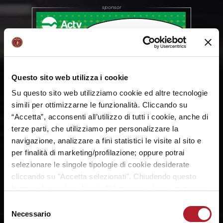
Questo sito web utilizza i cookie
Su questo sito web utilizziamo cookie ed altre tecnologie
simili per ottimizzarne le funzionalità. Cliccando su
“Accetta”, acconsenti all’utilizzo di tutti i cookie, anche di
terze parti, che utilizziamo per personalizzare la
navigazione, analizzare a fini statistici le visite al sito e
per finalità di marketing/profilazione; oppure potrai
selezionare le singole tipologie di cookie desiderate
cliccando su "Accetta selezionati". Chiudendo questo
banner cliccando sul tasto “X”, prosegui la navigazione e
saranno attivati solo i cookie tecnici necessari per la
Selezione
fruizione del sito. Potrai modificare le tue preferenze in
Necessario
del