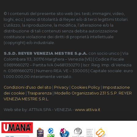
© I contenuti del presente sito web (es. testi, immagini, video,
loghi, ecc.) sono di titolarità di Reyer e/o di terzi legittimi titolari.
L’utilizzo, la riproduzione, la modifica, l’alterazione e/o la
distribuzione di tali contenuti senza debita autorizzazione
costituisce violazione dei diritti di proprietà intellettuale
(copyright) e/o industriale.
S.S.D. REYER VENEZIA MESTRE S.p.A.
con socio unico | Via
Colombara 113, 30176 Marghera – Venezia (VE) | Codice Fiscale
03691660272 – Partita IVA 04681350270 | Iscr. Reg. Imp. di Venezia
n. 03691660272 | Numero REA: VE – 330005 | Capitale sociale: euro
1.000.000,00 interamente versato.
Condizioni d'uso del sito
|
Privacy
|
Cookies Policy
|
Impostazione
dei cookie
|
Trasparenza
|
Modello Organizzativo 231 S.S.P. REYER
VENEZIA MESTRE S.R.L.
Web site by: ATTIVA SPA - VENEZIA -
www.attiva.it