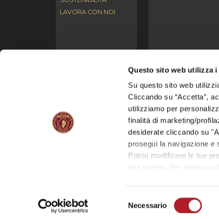
LAVORA CON NOI
Questo sito web utilizza i
Su questo sito web utilizzi
© I contenuti del presente sito web (es. testi, immagini,
Cliccando su “Accetta”, acco
l’alterazione e/o la distribuzione di tali contenuti se
utilizziamo per personalizza
finalità di marketing/profil
S.S.D. REYER VENEZIA MESTRE S.p.A.
con socio
Reg. Imp. di Venezia n. 03691660272 | Numero REA: V
desiderate cliccando su "A
prosegui la navigazione e s
Condizioni d'uso del sito
|
Privacy
|
Cookies Policy
|
I
Potrai modificare le tue p
Web site by: ATTIVA SPA - VENEZIA -
www.attiva.it
fine pagina. Per ulteriori i
Selezione
Necessario
del