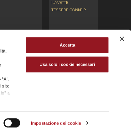
NAVETTE
TESSERE CONI/FIP
Accetta
ità.
ari. L’utilizzo, la riproduzione, la modifica,
ntellettuale (copyright) e/o industriale.
Usa solo i cookie necessari
r
cale 03691660272 – Partita IVA 04681350270 | Iscr.
.
 “X”,
 sito.
.P. REYER VENEZIA MESTRE S.R.L.
ie” a
Impostazione dei cookie