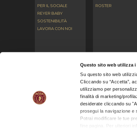
PER IL SOCIALE
ROSTER
REYER BABY
SOSTENIBILITÀ
LAVORA CON NOI
Questo sito web utilizza i
Su questo sito web utilizzi
© I contenuti del presente sito web (es. testi, immagini,
Cliccando su “Accetta”, acco
l’alterazione e/o la distribuzione di tali contenuti se
utilizziamo per personalizza
finalità di marketing/profil
S.S.D. REYER VENEZIA MESTRE S.p.A.
con socio
Reg. Imp. di Venezia n. 03691660272 | Numero REA: V
desiderate cliccando su "A
prosegui la navigazione e s
Condizioni d'uso del sito
|
Privacy
|
Cookies Policy
|
I
Potrai modificare le tue p
Web site by: ATTIVA SPA - VENEZIA -
www.attiva.it
fine pagina. Per ulteriori i