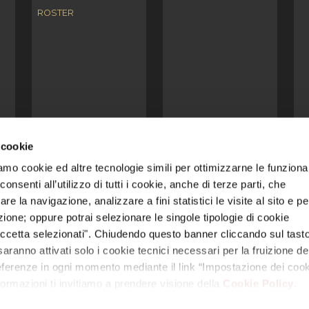
ROSTER
 cookie
amo cookie ed altre tecnologie simili per ottimizzarne le funzional
 video, loghi, ecc.) sono di titolarità di Reyer e/o di terzi legittimi titol
nsenti all’utilizzo di tutti i cookie, anche di terze parti, che
nza debita autorizzazione costituisce violazione dei diritti di proprietà i
re la navigazione, analizzare a fini statistici le visite al sito e pe
azione; oppure potrai selezionare le singole tipologie di cookie
 unico | Via Colombara 113, 30176 Marghera – Venezia (VE) | Codice Fis
E – 330005 | Capitale sociale: euro 1.000.000,00 interamente versato
ccetta selezionati". Chiudendo questo banner cliccando sul tasto
aranno attivati solo i cookie tecnici necessari per la fruizione del
mpostazione dei cookie
|
Trasparenza
|
Modello Organizzativo 231 S.S
referenze in ogni momento mediante il link “Impostazione dei cook
nformazioni ti invitiamo a prendere visione della
Cookie Policy
.