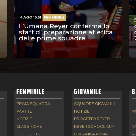
4 AGO 15:51
FEMMINILE
L’Umana Reyer conferma lo
staff di preparazione atletica
delle prime squadre
FEMMINILE
GIOVANILE
B
PRIMA SQUADRA
SQUADRE GIOVANILI
IL
PARTITE
NOTIZIE
N
NOTIZIE
PROGETTO REYER
IL
CLASSIFICHE
REYER SCHOOL CUP
P
HIGHLIGHTS
ORGANIGRAMMA
R