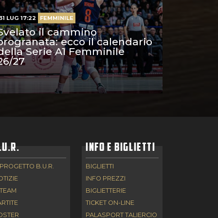
31 LUG 17:22
FEMMINILE
Svelato il cammino
orogranata: ecco il calendario
della Serie A1 Femminile
26/27
.U.R.
INFO E BIGLIETTI
 PROGETTO B.U.R.
BIGLIETTI
OTIZIE
INFO PREZZI
 TEAM
BIGLIETTERIE
ARTITE
TICKET ON-LINE
OSTER
PALASPORT TALIERCIO