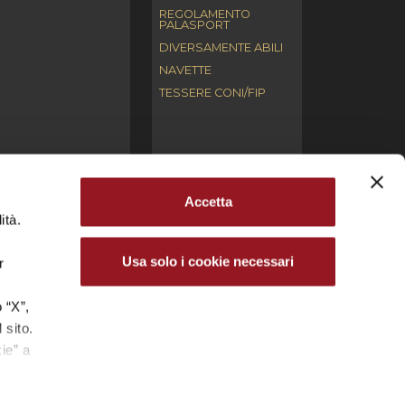
REGOLAMENTO
PALASPORT
DIVERSAMENTE ABILI
NAVETTE
TESSERE CONI/FIP
Accetta
ità.
ari. L’utilizzo, la riproduzione, la modifica,
ntellettuale (copyright) e/o industriale.
Usa solo i cookie necessari
r
cale 03691660272 – Partita IVA 04681350270 | Iscr.
.
 “X”,
 sito.
.P. REYER VENEZIA MESTRE S.R.L.
ie” a