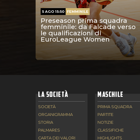
5 AGO 15:50
FEMMINILE
Preseason prima squadra
femminile: da Falcade verso
le qualificazioni di
EuroLeague Women
LA SOCIETÀ
MASCHILE
SOCIETÀ
PRIMA SQUADRA
ORGANIGRAMMA
PARTITE
STORIA
NOTIZIE
PALMARES
CLASSIFICHE
CARTA DEI VALORI
HIGHLIGHTS