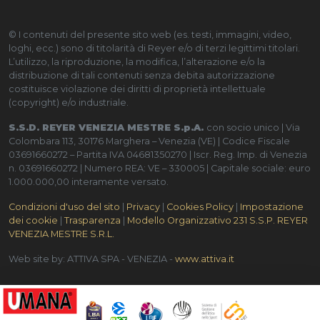
© I contenuti del presente sito web (es. testi, immagini, video,
loghi, ecc.) sono di titolarità di Reyer e/o di terzi legittimi titolari.
L’utilizzo, la riproduzione, la modifica, l’alterazione e/o la
distribuzione di tali contenuti senza debita autorizzazione
costituisce violazione dei diritti di proprietà intellettuale
(copyright) e/o industriale.
S.S.D. REYER VENEZIA MESTRE S.p.A.
con socio unico | Via
Colombara 113, 30176 Marghera – Venezia (VE) | Codice Fiscale
03691660272 – Partita IVA 04681350270 | Iscr. Reg. Imp. di Venezia
n. 03691660272 | Numero REA: VE – 330005 | Capitale sociale: euro
1.000.000,00 interamente versato.
Condizioni d'uso del sito
|
Privacy
|
Cookies Policy
|
Impostazione
dei cookie
|
Trasparenza
|
Modello Organizzativo 231 S.S.P. REYER
VENEZIA MESTRE S.R.L.
Web site by: ATTIVA SPA - VENEZIA -
www.attiva.it