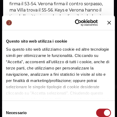
firma il 53-54. Verona firma il contro sorpasso,
ma Villa trova il 55-56. Keys e Verona hanno il
tiro della vittoria, ma lo sbaglia e il rimbalzo è
orogranata. L'Umana Reyer sbanca il
PalaRomare vincendo 55-56.
Prossimo impegno dell'Umana Reyer sarà la
Questo sito web utilizza i cookie
trasferta di Euroleague Women a Valencia.
Su questo sito web utilizziamo cookie ed altre tecnologie
Palla a due mercoledì 20 novembre alle ore
simili per ottimizzarne le funzionalità. Cliccando su
20.00.
“Accetta”, acconsenti all’utilizzo di tutti i cookie, anche di
terze parti, che utilizziamo per personalizzare la
navigazione, analizzare a fini statistici le visite al sito e
per finalità di marketing/profilazione; oppure potrai
selezionare le singole tipologie di cookie desiderate
cliccando su "Accetta selezionati". Chiudendo questo
banner cliccando sul tasto “X”, prosegui la navigazione e
saranno attivati solo i cookie tecnici necessari per la
Selezione
fruizione del sito. Potrai modificare le tue preferenze in
Necessario
del