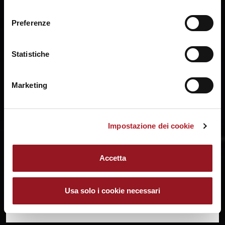
ogni momento mediante il link “Impostazione dei cookie”
consenso
a fine pagina. Per ulteriori informazioni ti invitiamo a
Preferenze
prendere visione della
Cookie Policy
.
Statistiche
Marketing
Impostazione dei cookie
SHARE:
Accetta
Usa solo i cookie necessari