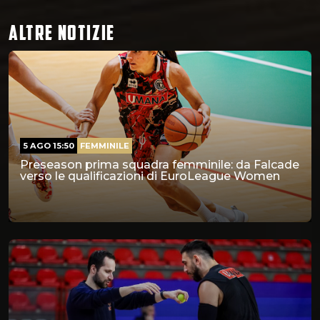
ALTRE NOTIZIE
5 AGO 15:50
FEMMINILE
Preseason prima squadra femminile: da Falcade
verso le qualificazioni di EuroLeague Women