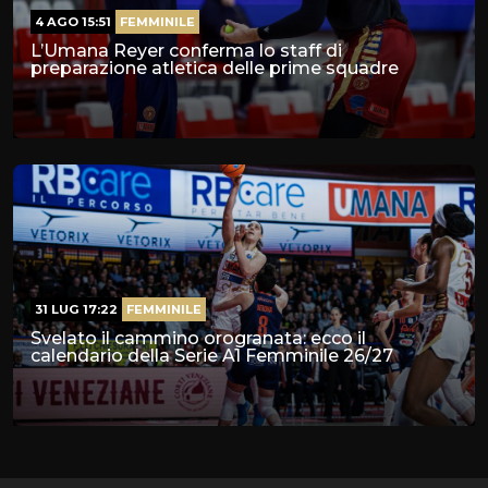
4 AGO 15:51
FEMMINILE
L’Umana Reyer conferma lo staff di
preparazione atletica delle prime squadre
31 LUG 17:22
FEMMINILE
Svelato il cammino orogranata: ecco il
calendario della Serie A1 Femminile 26/27