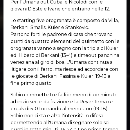
Per l'Umana out Cubaj e Nicolodi con le
giovani D'Este e Ivane che entrano nelle 12.
Lo starting five orogranata è composto da Villa,
Berkani, Smalls, Kuier e Stankovic.
Partono forti le padrone di casa che trovano
punti da quattro elementi del quintetto con le
orogranata vanno a segno con la tripla di Kuier
ed il libero di Berkani (13-4) e timeout panchina
veneziana al giro di boa. L'Umana continua a
litigare con il ferro, ma riesce ad accorciare con
le giocate di Berkani, Fassina e Kuier, 19-13 a
fine primo quarto.
Schio commette tre falli in meno di un minuto
ad inizio seconda frazione e la Reyer firma un
break di 5-0 tornando al meno uno (19-18).
Schio non ci sta e alza l'intensità in difesa
permettendo all'Umana di segnare solo sei
punti in sette minuti, 36-24 a fine primo tempo.