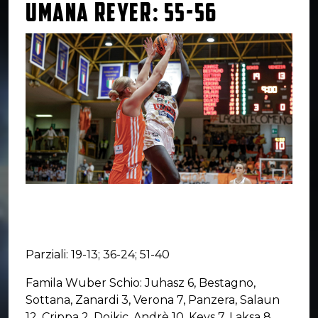
UMANA REYER: 55-56
Parziali: 19-13; 36-24; 51-40
Famila Wuber Schio: Juhasz 6, Bestagno,
Sottana, Zanardi 3, Verona 7, Panzera, Salaun
12, Crippa 2, Dojkic, Andrè 10, Keys 7, Laksa 8