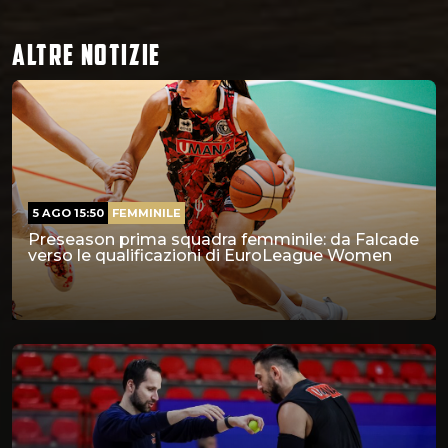
ALTRE NOTIZIE
5 AGO 15:50
FEMMINILE
Preseason prima squadra femminile: da Falcade
verso le qualificazioni di EuroLeague Women