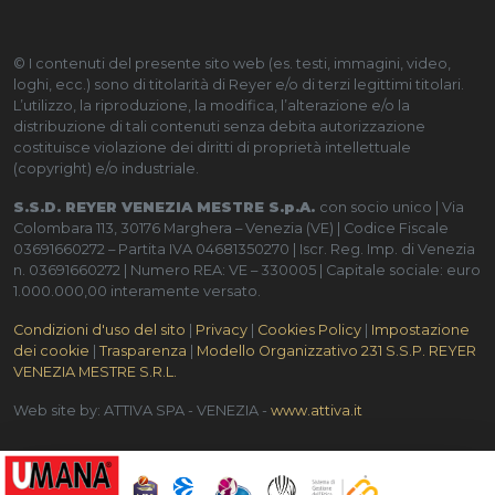
© I contenuti del presente sito web (es. testi, immagini, video,
loghi, ecc.) sono di titolarità di Reyer e/o di terzi legittimi titolari.
L’utilizzo, la riproduzione, la modifica, l’alterazione e/o la
distribuzione di tali contenuti senza debita autorizzazione
costituisce violazione dei diritti di proprietà intellettuale
(copyright) e/o industriale.
S.S.D. REYER VENEZIA MESTRE S.p.A.
con socio unico | Via
Colombara 113, 30176 Marghera – Venezia (VE) | Codice Fiscale
03691660272 – Partita IVA 04681350270 | Iscr. Reg. Imp. di Venezia
n. 03691660272 | Numero REA: VE – 330005 | Capitale sociale: euro
1.000.000,00 interamente versato.
Condizioni d'uso del sito
|
Privacy
|
Cookies Policy
|
Impostazione
dei cookie
|
Trasparenza
|
Modello Organizzativo 231 S.S.P. REYER
VENEZIA MESTRE S.R.L.
Web site by: ATTIVA SPA - VENEZIA -
www.attiva.it