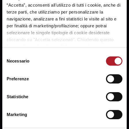
“Accetta”, acconsenti all’utilizzo di tutti i cookie, anche di
terze parti, che utilizziamo per personalizzare la
navigazione, analizzare a fini statistici le visite al sito e
per finalità di marketing/profilazione; oppure potrai
selezionare le singole tipologie di cookie desiderate
cliccando su "Accetta selezionati". Chiudendo questo
banner cliccando sul tasto “X”, prosegui la navigazione e
saranno attivati solo i cookie tecnici necessari per la
Selezione
fruizione del sito. Potrai modificare le tue preferenze in
Necessario
del
ogni momento mediante il link “Impostazione dei cookie”
consenso
a fine pagina. Per ulteriori informazioni ti invitiamo a
Preferenze
prendere visione della
Cookie Policy
.
SHARE:
Statistiche
Marketing