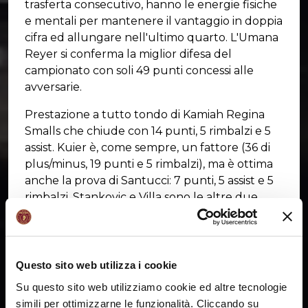
trasferta consecutivo, hanno le energie fisiche
e mentali per mantenere il vantaggio in doppia
cifra ed allungare nell'ultimo quarto. L'Umana
Reyer si conferma la miglior difesa del
campionato con soli 49 punti concessi alle
avversarie.
Prestazione a tutto tondo di Kamiah Regina
Smalls che chiude con 14 punti, 5 rimbalzi e 5
assist. Kuier è, come sempre, un fattore (36 di
plus/minus, 19 punti e 5 rimbalzi), ma è ottima
anche la prova di Santucci: 7 punti, 5 assist e 5
rimbalzi. Stankovic e Villa sono le altre due
giocatrici in doppia cifra: rispettivamente 14 e 11
punti.
Next game: Euroleague Women, ZVVZ Praha -
Questo sito web utilizza i cookie
Umana Reyer, mercoledì 27 novembre ore
Su questo sito web utilizziamo cookie ed altre tecnologie
19.00.
simili per ottimizzarne le funzionalità. Cliccando su