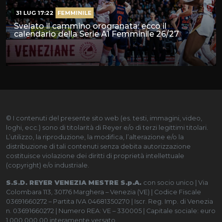
31 LUG 17:22
FEMMINILE
Svelato il cammino orogranata: ecco il
calendario della Serie A1 Femminile 26/27
© I contenuti del presente sito web (es. testi, immagini, video,
loghi, ecc.) sono di titolarità di Reyer e/o di terzi legittimi titolari.
L’utilizzo, la riproduzione, la modifica, l’alterazione e/o la
distribuzione di tali contenuti senza debita autorizzazione
costituisce violazione dei diritti di proprietà intellettuale
(copyright) e/o industriale.
S.S.D. REYER VENEZIA MESTRE S.p.A.
con socio unico | Via
Colombara 113, 30176 Marghera – Venezia (VE) | Codice Fiscale
03691660272 – Partita IVA 04681350270 | Iscr. Reg. Imp. di Venezia
n. 03691660272 | Numero REA: VE – 330005 | Capitale sociale: euro
1.000.000,00 interamente versato.