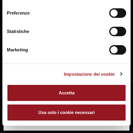
ogni momento mediante il link “Impostazione dei cookie”
consenso
a fine pagina. Per ulteriori informazioni ti invitiamo a
Preferenze
prendere visione della
Cookie Policy
.
Statistiche
Marketing
Impostazione dei cookie
SHARE:
Accetta
Usa solo i cookie necessari