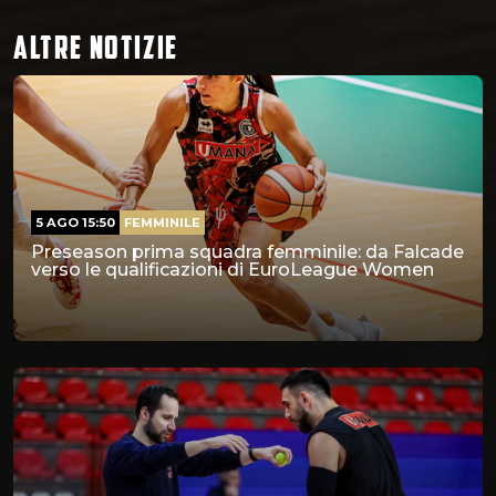
ALTRE NOTIZIE
5 AGO 15:50
FEMMINILE
Preseason prima squadra femminile: da Falcade
verso le qualificazioni di EuroLeague Women