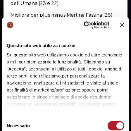
dell'Umana (23 e 22).
Migliore per plus minus Martina Fassina (28)
che segna 6 punti e cattura 7 rimbalzi.
A referto va anche la giovane Isabel Hassan.
Il post partita
Questo sito web utilizza i cookie
Su questo sito web utilizziamo cookie ed altre tecnologie
simili per ottimizzarne le funzionalità. Cliccando su
“Accetta”, acconsenti all’utilizzo di tutti i cookie, anche di
terze parti, che utilizziamo per personalizzare la
navigazione, analizzare a fini statistici le visite al sito e
per finalità di marketing/profilazione; oppure potrai
selezionare le singole tipologie di cookie desiderate
cliccando su "Accetta selezionati". Chiudendo questo
banner cliccando sul tasto “X”, prosegui la navigazione e
saranno attivati solo i cookie tecnici necessari per la
Selezione
Prossimo impegno: la trasferta contro O.ME.P.S
fruizione del sito. Potrai modificare le tue preferenze in
Necessario
del
Battipaglia domenica 16 marzo alle ore 16.00.