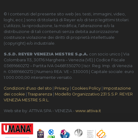
© I contenuti del presente sito web (es. testi, immagini, video,
loghi, ecc.) sono di titolarità di Reyer e/o di terzi legittimi titolari.
L’utilizzo, la riproduzione, la modifica, l’alterazione e/o la
distribuzione di tali contenuti senza debita autorizzazione
costituisce violazione dei diritti di proprietà intellettuale
(copyright) e/o industriale.
S.S.D. REYER VENEZIA MESTRE S.p.A.
con socio unico | Via
Colombara 113, 30176 Marghera – Venezia (VE) | Codice Fiscale
03691660272 – Partita IVA 04681350270 | Iscr. Reg. Imp. di Venezia
n. 03691660272 | Numero REA: VE – 330005 | Capitale sociale: euro
1.000.000,00 interamente versato.
Condizioni d'uso del sito
|
Privacy
|
Cookies Policy
|
Impostazione
dei cookie
|
Trasparenza
|
Modello Organizzativo 231 S.S.P. REYER
VENEZIA MESTRE S.R.L.
Web site by: ATTIVA SPA - VENEZIA -
www.attiva.it