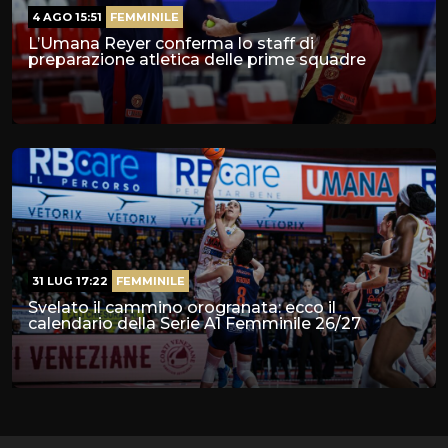
4 AGO 15:51
FEMMINILE
L’Umana Reyer conferma lo staff di
preparazione atletica delle prime squadre
31 LUG 17:22
FEMMINILE
Svelato il cammino orogranata: ecco il
calendario della Serie A1 Femminile 26/27