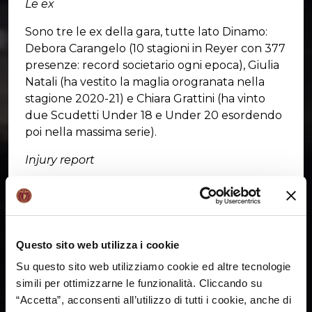
Le ex
Sono tre le ex della gara, tutte lato Dinamo:
Debora Carangelo (10 stagioni in Reyer con 377
presenze: record societario ogni epoca), Giulia
Natali (ha vestito la maglia orogranata nella
stagione 2020-21) e Chiara Grattini (ha vinto
due Scudetti Under 18 e Under 20 esordendo
poi nella massima serie).
Injury report
Lisa Berkani - out (fascite plantare piede
destro)
Maria Miccoli - out (tendinopatia calcifica
tendine achilleo sinistro)
Questo sito web utilizza i cookie
Dragana Stankovic - game time decision
Su questo sito web utilizziamo cookie ed altre tecnologie
(omalgia sinistra)
simili per ottimizzarne le funzionalità. Cliccando su
“Accetta”, acconsenti all’utilizzo di tutti i cookie, anche di