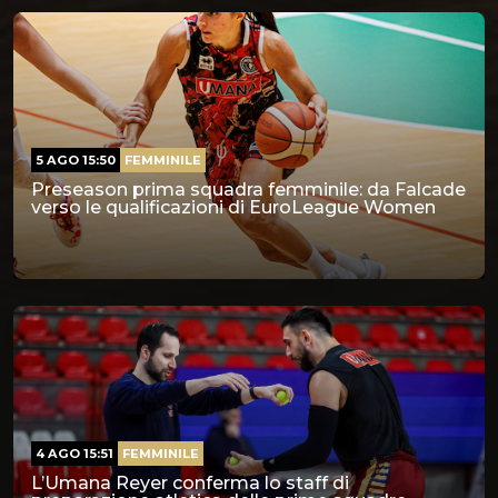
5 AGO 15:50
FEMMINILE
Preseason prima squadra femminile: da Falcade
verso le qualificazioni di EuroLeague Women
4 AGO 15:51
FEMMINILE
L’Umana Reyer conferma lo staff di