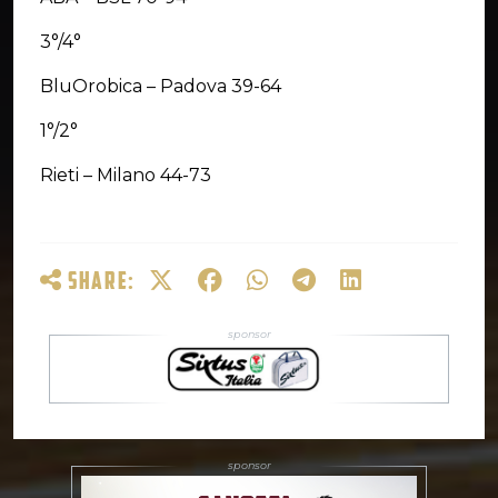
3°/4°
BluOrobica – Padova 39-64
1°/2°
Rieti – Milano 44-73
SHARE: