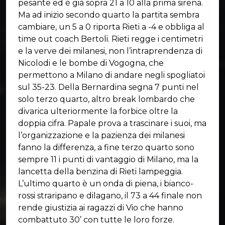
pesante ed è già sopra 21 a 10 alla prima sirena.
Ma ad inizio secondo quarto la partita sembra
cambiare, un 5 a 0 riporta Rieti a -4 e obbliga al
time out coach Bertoli. Rieti regge i centimetri
e la verve dei milanesi, non l’intraprendenza di
Nicolodi e le bombe di Vogogna, che
permettono a Milano di andare negli spogliatoi
sul 35-23. Della Bernardina segna 7 punti nel
solo terzo quarto, altro break lombardo che
divarica ulteriormente la forbice oltre la
doppia cifra. Papale prova a trascinare i suoi, ma
l’organizzazione e la pazienza dei milanesi
fanno la differenza, a fine terzo quarto sono
sempre 11 i punti di vantaggio di Milano, ma la
lancetta della benzina di Rieti lampeggia.
L’ultimo quarto è un onda di piena, i bianco-
rossi straripano e dilagano, il 73 a 44 finale non
rende giustizia ai ragazzi di Vio che hanno
combattuto 30’ con tutte le loro forze.