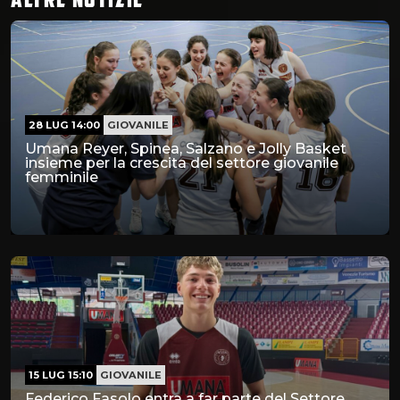
28 LUG 14:00
GIOVANILE
Umana Reyer, Spinea, Salzano e Jolly Basket
insieme per la crescita del settore giovanile
femminile
15 LUG 15:10
GIOVANILE
Federico Fasolo entra a far parte del Settore