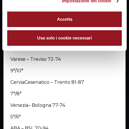
Impostazione dei cookie
15°/16°
Rucker – Collegno 69-70
Accetta
13°/14°
Area Pro – Pordenone 43-58
Usa solo i cookie necessari
11°/12°
Varese – Treviso 72-74
9°/10°
CerviaCesenatico – Trento 81-87
7°/8°
Venezia– Bologna 77-74
5°/6°
ABA – BSL 70-94