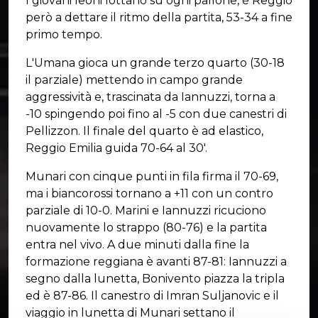
I giovani leoni lottano su ogni pallone, è Reggio
però a dettare il ritmo della partita, 53-34 a fine
primo tempo.
L'Umana gioca un grande terzo quarto (30-18
il parziale) mettendo in campo grande
aggressività e, trascinata da Iannuzzi, torna a
-10 spingendo poi fino al -5 con due canestri di
Pellizzon. Il finale del quarto è ad elastico,
Reggio Emilia guida 70-64 al 30'.
Munari con cinque punti in fila firma il 70-69,
ma i biancorossi tornano a +11 con un contro
parziale di 10-0. Marini e Iannuzzi ricuciono
nuovamente lo strappo (80-76) e la partita
entra nel vivo. A due minuti dalla fine la
formazione reggiana è avanti 87-81: Iannuzzi a
segno dalla lunetta, Bonivento piazza la tripla
ed è 87-86. Il canestro di Imran Suljanovic e il
viaggio in lunetta di Munari settano il