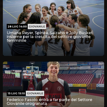
28 LUG 14:00
GIOVANILE
Umana Reyer, Spinea, Salzano e Jolly Basket
insieme per la crescita del settore giovanile
femminile
15 LUG 15:10
GIOVANILE
Federico Fasolo entra a far parte del Settore
Giovanile orogranata