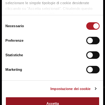
selezionare le singole tipologie di cookie desiderate
cliccando su "Accetta selezionati". Chiudendo questo
banner cliccando sul tasto “X”, prosegui la navigazione e
saranno attivati solo i cookie tecnici necessari per la
Selezione
SHARE:
fruizione del sito. Potrai modificare le tue preferenze in
Necessario
del
ogni momento mediante il link “Impostazione dei cookie”
consenso
a fine pagina. Per ulteriori informazioni ti invitiamo a
Preferenze
prendere visione della
Cookie Policy
.
Statistiche
Marketing
Impostazione dei cookie
Accetta