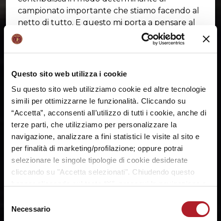
campionato importante che stiamo facendo al
netto di tutto. E questo mi porta a pensare al
fatto di come arriveremo alla partita di
domenica, ma ancor più all’ultima di
campionato e dopo due giorni all’inizio dei
playoff. Questo è il mio vero pensiero: la
Questo sito web utilizza i cookie
gestione che insieme allo staff tecnico e
Su questo sito web utilizziamo cookie ed altre tecnologie
medico dovremo essere bravi a escogitare".
simili per ottimizzarne le funzionalità. Cliccando su
“Accetta”, acconsenti all’utilizzo di tutti i cookie, anche di
terze parti, che utilizziamo per personalizzare la
navigazione, analizzare a fini statistici le visite al sito e
SHARE:
per finalità di marketing/profilazione; oppure potrai
selezionare le singole tipologie di cookie desiderate
cliccando su "Accetta selezionati". Chiudendo questo
banner cliccando sul tasto “X”, prosegui la navigazione e
saranno attivati solo i cookie tecnici necessari per la
Selezione
fruizione del sito. Potrai modificare le tue preferenze in
Necessario
del
ogni momento mediante il link “Impostazione dei cookie”