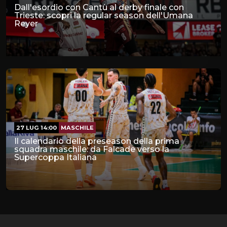
Dall'esordio con Cantù al derby finale con
Trieste: scopri la regular season dell'Umana
Reyer
27 LUG 14:00
MASCHILE
Il calendario della preseason della prima
squadra maschile: da Falcade verso la
Supercoppa Italiana