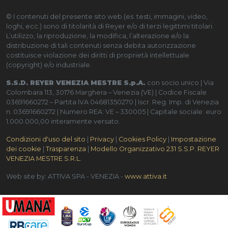
© I contenuti del presente sito web (es. testi, immagini, video,
loghi, ecc.) sono di titolarità di Reyer e/o di terzi legittimi titolari.
L’utilizzo, la riproduzione, la modifica, l’alterazione e/o la
distribuzione di tali contenuti senza debita autorizzazione
costituisce violazione dei diritti di proprietà intellettuale
(copyright) e/o industriale.
S.S.D. REYER VENEZIA MESTRE S.p.A.
con socio unico | Via
Colombara 113, 30176 Marghera – Venezia (VE) | Codice Fiscale
03691660272 – Partita IVA 04681350270 | Iscr. Reg. Imp. di Venezia
n. 03691660272 | Numero REA: VE – 330005 | Capitale sociale: euro
1.000.000,00 interamente versato.
Condizioni d'uso del sito
|
Privacy
|
Cookies Policy
|
Impostazione
dei cookie
|
Trasparenza
|
Modello Organizzativo 231 S.S.P. REYER
VENEZIA MESTRE S.R.L.
Web site by: ATTIVA SPA - VENEZIA -
www.attiva.it