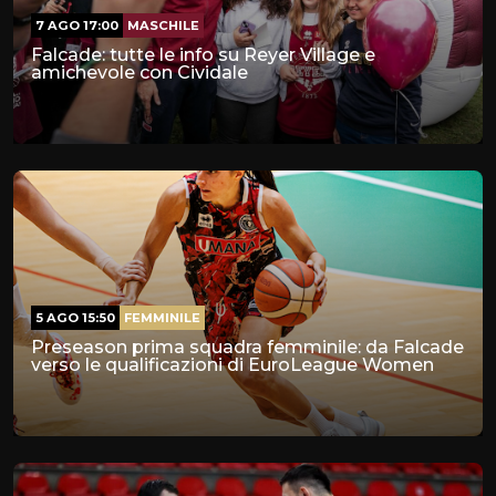
7 AGO 17:00
MASCHILE
Falcade: tutte le info su Reyer Village e
amichevole con Cividale
5 AGO 15:50
FEMMINILE
Preseason prima squadra femminile: da Falcade
verso le qualificazioni di EuroLeague Women