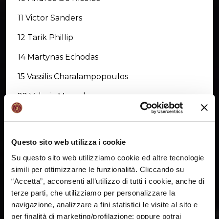
11 Victor Sanders
12 Tarik Phillip
14 Martynas Echodas
15 Vassilis Charalampopoulos
22 Valerio Mazzola
23 Jeff Brooks
30 Bruno Cerella
Questo sito web utilizza i cookie
31 Michele Vitali
Su questo sito web utilizziamo cookie ed altre tecnologie
simili per ottimizzarne le funzionalità. Cliccando su
50 Mitchell Watt
“Accetta”, acconsenti all’utilizzo di tutti i cookie, anche di
terze parti, che utilizziamo per personalizzare la
navigazione, analizzare a fini statistici le visite al sito e
per finalità di marketing/profilazione; oppure potrai