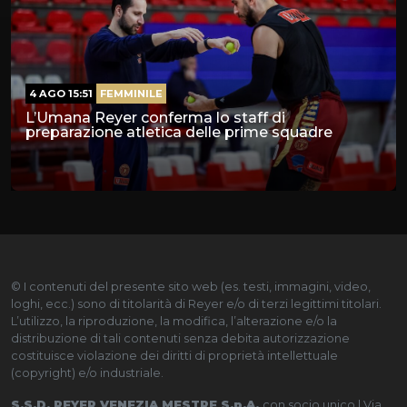
4 AGO 15:51
FEMMINILE
L’Umana Reyer conferma lo staff di
preparazione atletica delle prime squadre
© I contenuti del presente sito web (es. testi, immagini, video,
loghi, ecc.) sono di titolarità di Reyer e/o di terzi legittimi titolari.
L’utilizzo, la riproduzione, la modifica, l’alterazione e/o la
distribuzione di tali contenuti senza debita autorizzazione
costituisce violazione dei diritti di proprietà intellettuale
(copyright) e/o industriale.
S.S.D. REYER VENEZIA MESTRE S.p.A.
con socio unico | Via