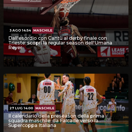
3 AGO 14:54
MASCHILE
Dall'esordio con Cantù al derby finale con
Trieste: scopri la regular season dell'Umana
Reyer
27 LUG 14:00
MASCHILE
Il calendario della preseason della prima
squadra maschile: da Falcade verso la
Supercoppa Italiana