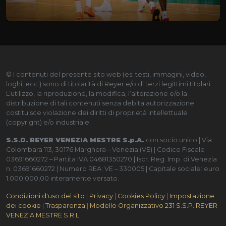
© I contenuti del presente sito web (es. testi, immagini, video,
loghi, ecc.) sono di titolarità di Reyer e/o di terzi legittimi titolari.
L’utilizzo, la riproduzione, la modifica, l’alterazione e/o la
distribuzione di tali contenuti senza debita autorizzazione
costituisce violazione dei diritti di proprietà intellettuale
(copyright) e/o industriale.
S.S.D. REYER VENEZIA MESTRE S.p.A.
con socio unico | Via
Colombara 113, 30176 Marghera – Venezia (VE) | Codice Fiscale
03691660272 – Partita IVA 04681350270 | Iscr. Reg. Imp. di Venezia
n. 03691660272 | Numero REA: VE – 330005 | Capitale sociale: euro
1.000.000,00 interamente versato.
Condizioni d'uso del sito
|
Privacy
|
Cookies Policy
|
Impostazione
dei cookie
|
Trasparenza
|
Modello Organizzativo 231 S.S.P. REYER
VENEZIA MESTRE S.R.L.