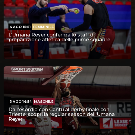
4 AGO 15:51
FEMMINILE
L’Umana Reyer conferma lo staff di
preparazione atletica delle prime squadre
3 AGO 14:54
MASCHILE
Dall'esordio con Cantù al derby finale con
Trieste: scopri la regular season dell'Umana
Reyer