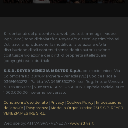
© I contenuti del presente sito web (es. testi, immagini, video,
loghi, ecc.) sono di titolarità di Reyer e/o di terzi legittimi titolari.
L’utilizzo, la riproduzione, la modifica, l’alterazione e/o la
distribuzione di tali contenuti senza debita autorizzazione
costituisce violazione dei diritti di proprietà intellettuale
(copyright) e/o industriale.
S.S.D. REYER VENEZIA MESTRE S.p.A.
con socio unico | Via
Colombara 113, 30176 Marghera – Venezia (VE) | Codice Fiscale
03691660272 – Partita IVA 04681350270 | Iscr. Reg. Imp. di Venezia
n. 03691660272 | Numero REA: VE – 330005 | Capitale sociale: euro
1.000.000,00 interamente versato.
Condizioni d'uso del sito
|
Privacy
|
Cookies Policy
|
Impostazione
dei cookie
|
Trasparenza
|
Modello Organizzativo 231 S.S.P. REYER
VENEZIA MESTRE S.R.L.
Web site by: ATTIVA SPA - VENEZIA -
www.attiva.it