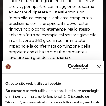
capire e trarre insegnamenti dalle esperienze
che vivi, per ripartire con maggior entusiasmo
ed evitare di ripetere gli stessi errori. Con il
femminile, ad esempio, abbiamo completato
prestissimo con la proprietà il nuovo roster,
rinnovandolo completamente. Ma lo stesso
abbiamo fatto ad esempio col settore giovanile,
in un lavoro a 360 gradi in cui l’immutato
impegno e la confermata convinzione della
proprietà che ci ha spinto ulteriormente a
lavorare con grande attenzione e
responsabilità per dare al club la solidità al
massimo livello”.
E guardando in prospettiva? “Partendo dal
Questo sito web utilizza i cookie
femminile abbiamo sentito l’esigenza di
cambiare dopo la chiusura di un ciclo con
Su questo sito web utilizziamo cookie ed altre tecnologie
giocatrici che hanno portato la società a
simili per ottimizzarne le funzionalità. Cliccando su
raggiungere risultati importanti come una
“Accetta”, acconsenti all’utilizzo di tutti i cookie, anche di