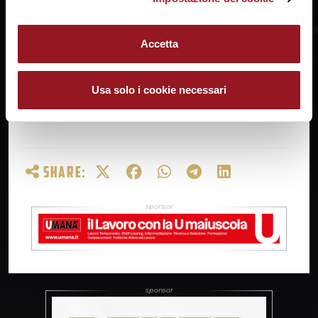
campionati “da Reyer”. E credo che anche gli
stessi tifosi non possano non vedere l’impegno
di tutti per poter dare il massimo per questi i
Accetta
lavori, con un lavoro importante in tutti i sensi,
da parte di tutte le componenti, dalla
proprietà in giù, per fare un campionato da
Usa solo i cookie necessari
Reyer”.
SHARE: