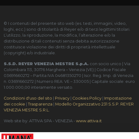
© I contenuti del presente sito web (es. testi, immagini, video,
loghi, ecc.) sono di titolarità di Reyer e/o di terzi legittimi titolari.
L’utilizzo, la riproduzione, la modifica, l’alterazione e/o la
distribuzione di tali contenuti senza debita autorizzazione
costituisce violazione dei diritti di proprietà intellettuale
(copyright) e/o industriale.
S.S.D. REYER VENEZIA MESTRE S.p.A.
con socio unico | Via
Colombara 113, 30176 Marghera – Venezia (VE) | Codice Fiscale
03691660272 – Partita IVA 04681350270 | Iscr. Reg. Imp. di Venezia
n. 03691660272 | Numero REA: VE – 330005 | Capitale sociale: euro
1.000.000,00 interamente versato.
Condizioni d'uso del sito
|
Privacy
|
Cookies Policy
|
Impostazione
dei cookie
|
Trasparenza
|
Modello Organizzativo 231 S.S.P. REYER
VENEZIA MESTRE S.R.L.
Web site by: ATTIVA SPA - VENEZIA -
www.attiva.it