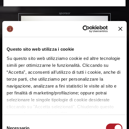
Questo sito web utilizza i cookie
Su questo sito web utilizziamo cookie ed altre tecnologie
simili per ottimizzarne le funzionalità. Cliccando su
“Accetta”, acconsenti all’utilizzo di tutti i cookie, anche di
terze parti, che utilizziamo per personalizzare la
navigazione, analizzare a fini statistici le visite al sito e
per finalità di marketing/profilazione; oppure potrai
selezionare le singole tipologie di cookie desiderate
cliccando su "Accetta selezionati". Chiudendo questo
banner cliccando sul tasto “X”, prosegui la navigazione e
saranno attivati solo i cookie tecnici necessari per la
Selezione
fruizione del sito. Potrai modificare le tue preferenze in
Necessario