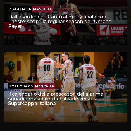
3 AGO 14:54
MASCHILE
Dall'esordio con Cantù al derby finale con
Trieste: scopri la regular season dell'Umana
Reyer
27 LUG 14:00
MASCHILE
Il calendario della preseason della prima
squadra maschile: da Falcade verso la
Supercoppa Italiana