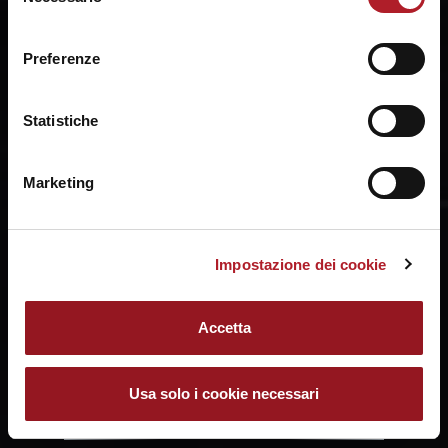
del
ogni momento mediante il link “Impostazione dei cookie”
consenso
a fine pagina. Per ulteriori informazioni ti invitiamo a
Preferenze
prendere visione della
Cookie Policy
.
Statistiche
Marketing
Impostazione dei cookie
Accetta
Usa solo i cookie necessari