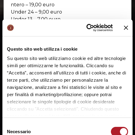
ntero – 19,00 euro
Under 24 – 9,00 euro
Under 13 – 7,00 euro
Reyer Ladies – 10,00 euro
Punti vendita abilitati:
Questo sito web utilizza i cookie
– Reyer Store del Taliercio, dalle 16.30 alle 19.30
– rivenditori autorizzati, lista
QUI
Su questo sito web utilizziamo cookie ed altre tecnologie
–
online
simili per ottimizzarne le funzionalità. Cliccando su
“Accetta”, acconsenti all’utilizzo di tutti i cookie, anche di
terze parti, che utilizziamo per personalizzare la
navigazione, analizzare a fini statistici le visite al sito e
SHARE:
per finalità di marketing/profilazione; oppure potrai
selezionare le singole tipologie di cookie desiderate
cliccando su "Accetta selezionati". Chiudendo questo
banner cliccando sul tasto “X”, prosegui la navigazione e
saranno attivati solo i cookie tecnici necessari per la
Selezione
fruizione del sito. Potrai modificare le tue preferenze in
Necessario
del