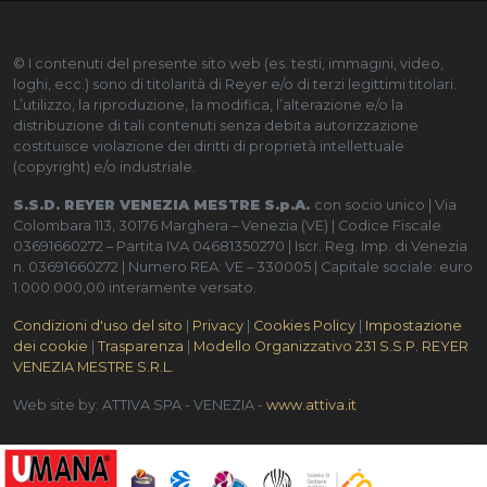
© I contenuti del presente sito web (es. testi, immagini, video,
loghi, ecc.) sono di titolarità di Reyer e/o di terzi legittimi titolari.
L’utilizzo, la riproduzione, la modifica, l’alterazione e/o la
distribuzione di tali contenuti senza debita autorizzazione
costituisce violazione dei diritti di proprietà intellettuale
(copyright) e/o industriale.
S.S.D. REYER VENEZIA MESTRE S.p.A.
con socio unico | Via
Colombara 113, 30176 Marghera – Venezia (VE) | Codice Fiscale
03691660272 – Partita IVA 04681350270 | Iscr. Reg. Imp. di Venezia
n. 03691660272 | Numero REA: VE – 330005 | Capitale sociale: euro
1.000.000,00 interamente versato.
Condizioni d'uso del sito
|
Privacy
|
Cookies Policy
|
Impostazione
dei cookie
|
Trasparenza
|
Modello Organizzativo 231 S.S.P. REYER
VENEZIA MESTRE S.R.L.
Web site by: ATTIVA SPA - VENEZIA -
www.attiva.it