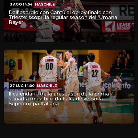
3 AGO 14:54
MASCHILE
Dall'esordio con Cantù al derby finale con
Trieste: scopri la regular season dell'Umana
Reyer
27 LUG 14:00
MASCHILE
Il calendario della preseason della prima
squadra maschile: da Falcade verso la
Supercoppa Italiana