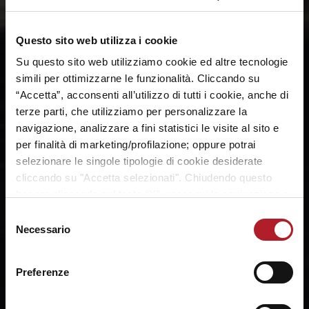
un'altra prima in classifica, entrambe fuori casa.
Bisogna avere la capacità di prendere le tante
Questo sito web utilizza i cookie
cose buone che abbiamo mostrato,
soprattutto l'attitudine di squadra che
Su questo sito web utilizziamo cookie ed altre tecnologie
abbiamo ritrovato da qualche settimana".
simili per ottimizzarne le funzionalità. Cliccando su
“Accetta”, acconsenti all’utilizzo di tutti i cookie, anche di
terze parti, che utilizziamo per personalizzare la
navigazione, analizzare a fini statistici le visite al sito e
per finalità di marketing/profilazione; oppure potrai
selezionare le singole tipologie di cookie desiderate
cliccando su "Accetta selezionati". Chiudendo questo
banner cliccando sul tasto “X”, prosegui la navigazione e
saranno attivati solo i cookie tecnici necessari per la
Selezione
fruizione del sito. Potrai modificare le tue preferenze in
Necessario
del
ogni momento mediante il link “Impostazione dei cookie”
consenso
a fine pagina. Per ulteriori informazioni ti invitiamo a
Preferenze
prendere visione della
Cookie Policy
.
SHARE: