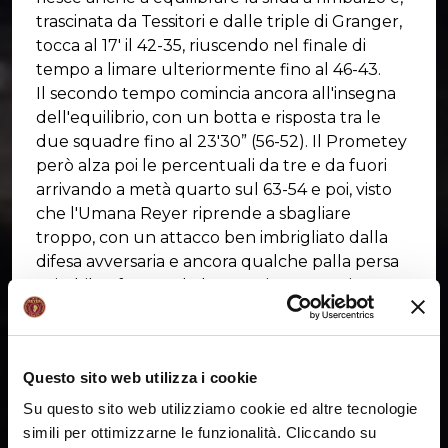
trascinata da Tessitori e dalle triple di Granger,
tocca al 17' il 42-35, riuscendo nel finale di
tempo a limare ulteriormente fino al 46-43.
Il secondo tempo comincia ancora all'insegna
dell'equilibrio, con un botta e risposta tra le
due squadre fino al 23'30” (56-52). Il Prometey
però alza poi le percentuali da tre e da fuori
arrivando a metà quarto sul 63-54 e poi, visto
che l'Umana Reyer riprende a sbagliare
troppo, con un attacco ben imbrigliato dalla
difesa avversaria e ancora qualche palla persa
evitabile, sfruttando la maggiore energia e
reattività gli ucraini toccano il +16 (71-55) al
28'30”, con una piccola reazione (0-6) di Watt e
Willis, ma il 74-61 all'ultimo intervallo.
Questo sito web utilizza i cookie
Nonostante il primo canestro del quarto
conclusivo sia una schiacciata di Ray da palla
Su questo sito web utilizziamo cookie ed altre tecnologie
recuperata, il Prometey aggiorna il massimo
simili per ottimizzarne le funzionalità. Cliccando su