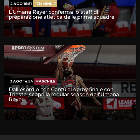
4 AGO 15:51
FEMMINILE
L’Umana Reyer conferma lo staff di
preparazione atletica delle prime squadre
3 AGO 14:54
MASCHILE
Dall'esordio con Cantù al derby finale con
Trieste: scopri la regular season dell'Umana
Reyer