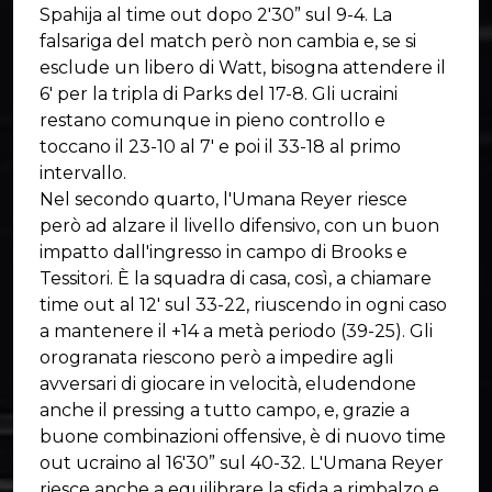
Spahija al time out dopo 2'30” sul 9-4. La
falsariga del match però non cambia e, se si
esclude un libero di Watt, bisogna attendere il
6' per la tripla di Parks del 17-8. Gli ucraini
restano comunque in pieno controllo e
toccano il 23-10 al 7' e poi il 33-18 al primo
intervallo.
Nel secondo quarto, l'Umana Reyer riesce
però ad alzare il livello difensivo, con un buon
impatto dall'ingresso in campo di Brooks e
Tessitori. È la squadra di casa, così, a chiamare
time out al 12' sul 33-22, riuscendo in ogni caso
a mantenere il +14 a metà periodo (39-25). Gli
orogranata riescono però a impedire agli
avversari di giocare in velocità, eludendone
anche il pressing a tutto campo, e, grazie a
buone combinazioni offensive, è di nuovo time
out ucraino al 16'30” sul 40-32. L'Umana Reyer
riesce anche a equilibrare la sfida a rimbalzo e,