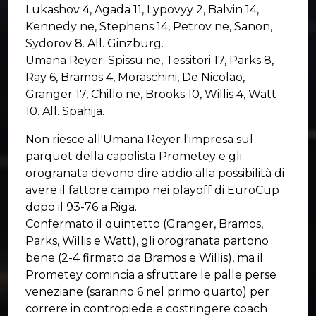
Lukashov 4, Agada 11, Lypovyy 2, Balvin 14,
Kennedy ne, Stephens 14, Petrov ne, Sanon,
Sydorov 8. All. Ginzburg.
Umana Reyer: Spissu ne, Tessitori 17, Parks 8,
Ray 6, Bramos 4, Moraschini, De Nicolao,
Granger 17, Chillo ne, Brooks 10, Willis 4, Watt
10. All. Spahija.
Non riesce all'Umana Reyer l'impresa sul
parquet della capolista Prometey e gli
orogranata devono dire addio alla possibilità di
avere il fattore campo nei playoff di EuroCup
dopo il 93-76 a Riga.
Confermato il quintetto (Granger, Bramos,
Parks, Willis e Watt), gli orogranata partono
bene (2-4 firmato da Bramos e Willis), ma il
Prometey comincia a sfruttare le palle perse
veneziane (saranno 6 nel primo quarto) per
correre in contropiede e costringere coach