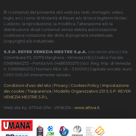
© I contenuti del presente sito web (es. testi, immagini, video,
loghi, ecc.) sono di titolarità di Reyer e/o di terzi legittimi titolari.
L’utilizzo, la riproduzione, la modifica, l’alterazione e/o la
distribuzione di tali contenuti senza debita autorizzazione
costituisce violazione dei diritti di proprietà intellettuale
(copyright) e/o industriale.
S.S.D. REYER VENEZIA MESTRE S.p.A.
con socio unico | Via
Colombara 113, 30176 Marghera – Venezia (VE) | Codice Fiscale
03691660272 – Partita IVA 04681350270 | Iscr. Reg. Imp. di Venezia
n. 03691660272 | Numero REA: VE – 330005 | Capitale sociale: euro
1.000.000,00 interamente versato.
Condizioni d'uso del sito
|
Privacy
|
Cookies Policy
|
Impostazione
dei cookie
|
Trasparenza
|
Modello Organizzativo 231 S.S.P. REYER
VENEZIA MESTRE S.R.L.
Web site by: ATTIVA SPA - VENEZIA -
www.attiva.it