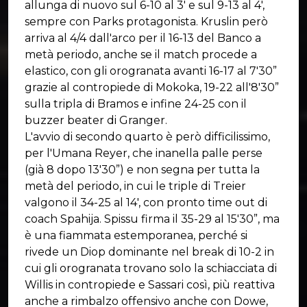
allunga di nuovo sul 6-10 al 3' e sul 9-13 al 4',
sempre con Parks protagonista. Kruslin però
arriva al 4/4 dall'arco per il 16-13 del Banco a
metà periodo, anche se il match procede a
elastico, con gli orogranata avanti 16-17 al 7'30”
grazie al contropiede di Mokoka, 19-22 all'8'30”
sulla tripla di Bramos e infine 24-25 con il
buzzer beater di Granger.
L'avvio di secondo quarto è però difficilissimo,
per l'Umana Reyer, che inanella palle perse
(già 8 dopo 13'30”) e non segna per tutta la
metà del periodo, in cui le triple di Treier
valgono il 34-25 al 14', con pronto time out di
coach Spahija. Spissu firma il 35-29 al 15'30”, ma
è una fiammata estemporanea, perché si
rivede un Diop dominante nel break di 10-2 in
cui gli orogranata trovano solo la schiacciata di
Willis in contropiede e Sassari così, più reattiva
anche a rimbalzo offensivo anche con Dowe,