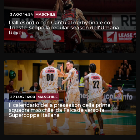
3 AGO 14:54
MASCHILE
Dall'esordio con Cantù al derby finale con
Trieste: scopri la regular season dell'Umana
Reyer
27 LUG 14:00
MASCHILE
Il calendario della preseason della prima
squadra maschile: da Falcade verso la
Supercoppa Italiana