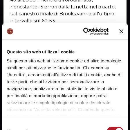
nonostante i 5 errori dalla lunetta nel quarto,
sul canestro finale di Brooks vanno all'ultimo
intervallo sul 60-53.
L'Umana Reyer prova la formula con i tre play
contemporaneamente in campo. Tessitori
mette la tripla del 62-56 ma poi spende il
quarto fallo; Diop continua a farsi sentire e
Questo sito web utilizza i cookie
Spissu in velocità mette il sottomano del 63-58
Su questo sito web utilizziamo cookie ed altre tecnologie
al 31'.Sassari sfrutta il dubbio fallo in attacco
simili per ottimizzarne le funzionalità. Cliccando su
con tecnico a Brooks per riprendere il +8 (66-
“Accetta”, acconsenti all’utilizzo di tutti i cookie, anche di
58) al 32'. ma gli orogranata trovano la forza
terze parti, che utilizziamo per personalizzare la
per tornare a -5 (68-63) con Granger e la tripla
navigazione, analizzare a fini statistici le visite al sito e
di Tessitori al 33'30”, anche se poi il centro
per finalità di marketing/profilazione; oppure potrai
finisce la partita col tecnico del quinto fallo e il
selezionare le singole tipologie di cookie desiderate
Banco è 72-63 al 34'. Granger fa 3/3 dalla
cliccando su "Accetta selezionati". Chiudendo questo
lunetta, Dowe completa un 3+1: 76-66 al
banner cliccando sul tasto “X”, prosegui la navigazione e
34'30”. La tripla di tabellone di Granger porta al
saranno attivati solo i cookie tecnici necessari per la
76-69 a metà quarto, ma al 36'30”, sul quinto
Selezione