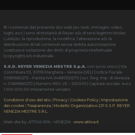
© I contenuti del presente sito web (es. testi, immagini, video,
loghi, ecc.) sono di titolarità di Reyer e/o di terzi legittimi titolari.
L’utilizzo, la riproduzione, la modifica, l’alterazione e/o la
distribuzione di tali contenuti senza debita autorizzazione
costituisce violazione dei diritti di proprietà intellettuale
(copyright) e/o industriale.
S.S.D. REYER VENEZIA MESTRE S.p.A.
con socio unico | Via
Colombara 113, 30176 Marghera – Venezia (VE) | Codice Fiscale
03691660272 – Partita IVA 04681350270 | Iscr. Reg. Imp. di Venezia
n. 03691660272 | Numero REA: VE – 330005 | Capitale sociale: euro
1.000.000,00 interamente versato.
Condizioni d'uso del sito
|
Privacy
|
Cookies Policy
|
Impostazione
dei cookie
|
Trasparenza
|
Modello Organizzativo 231 S.S.P. REYER
VENEZIA MESTRE S.R.L.
Web site by: ATTIVA SPA - VENEZIA -
www.attiva.it