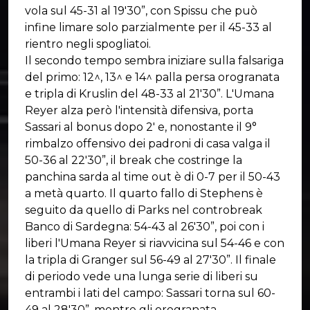
vola sul 45-31 al 19'30”, con Spissu che può
infine limare solo parzialmente per il 45-33 al
rientro negli spogliatoi.
Il secondo tempo sembra iniziare sulla falsariga
del primo: 12^, 13^ e 14^ palla persa orogranata
e tripla di Kruslin del 48-33 al 21'30”. L'Umana
Reyer alza però l'intensità difensiva, porta
Sassari al bonus dopo 2' e, nonostante il 9°
rimbalzo offensivo dei padroni di casa valga il
50-36 al 22'30”, il break che costringe la
panchina sarda al time out è di 0-7 per il 50-43
a metà quarto. Il quarto fallo di Stephens è
seguito da quello di Parks nel controbreak
Banco di Sardegna: 54-43 al 26'30”, poi con i
liberi l'Umana Reyer si riavvicina sul 54-46 e con
la tripla di Granger sul 56-49 al 27'30”. Il finale
di periodo vede una lunga serie di liberi su
entrambi i lati del campo: Sassari torna sul 60-
49 al 28'30”, mentre gli orogranata ,