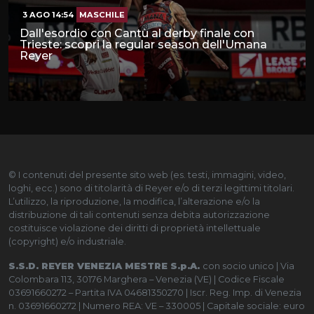
3 AGO 14:54
MASCHILE
Dall'esordio con Cantù al derby finale con
Trieste: scopri la regular season dell'Umana
Reyer
© I contenuti del presente sito web (es. testi, immagini, video,
loghi, ecc.) sono di titolarità di Reyer e/o di terzi legittimi titolari.
L’utilizzo, la riproduzione, la modifica, l’alterazione e/o la
distribuzione di tali contenuti senza debita autorizzazione
costituisce violazione dei diritti di proprietà intellettuale
(copyright) e/o industriale.
S.S.D. REYER VENEZIA MESTRE S.p.A.
con socio unico | Via
Colombara 113, 30176 Marghera – Venezia (VE) | Codice Fiscale
03691660272 – Partita IVA 04681350270 | Iscr. Reg. Imp. di Venezia
n. 03691660272 | Numero REA: VE – 330005 | Capitale sociale: euro