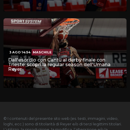
3 AGO 14:54
MASCHILE
Dall'esordio con Cantù al derby finale con
Trieste: scopri la regular season dell'Umana
Reyer
© I contenuti del presente sito web (es. testi, immagini, video,
loghi, ecc.) sono di titolarità di Reyer e/o di terzi legittimi titolari.
L’utilizzo, la riproduzione, la modifica, l’alterazione e/o la