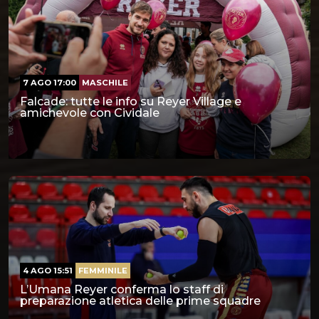
7 AGO 17:00
MASCHILE
Falcade: tutte le info su Reyer Village e
amichevole con Cividale
4 AGO 15:51
FEMMINILE
L’Umana Reyer conferma lo staff di
preparazione atletica delle prime squadre