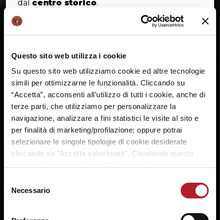
dal
centro storico
.
Servizio
navette
da P.le Roma al Taliercio ogni
20 minuti, dalle 18.15 (prima corsa) alle 19.15
(ultima corsa), con servizio in direzione
Questo sito web utilizza i cookie
contraria al termine della partita.
Su questo sito web utilizziamo cookie ed altre tecnologie
simili per ottimizzarne le funzionalità. Cliccando su
“Accetta”, acconsenti all’utilizzo di tutti i cookie, anche di
SHARE:
terze parti, che utilizziamo per personalizzare la
navigazione, analizzare a fini statistici le visite al sito e
per finalità di marketing/profilazione; oppure potrai
selezionare le singole tipologie di cookie desiderate
cliccando su "Accetta selezionati". Chiudendo questo
banner cliccando sul tasto “X”, prosegui la navigazione e
saranno attivati solo i cookie tecnici necessari per la
Selezione
fruizione del sito. Potrai modificare le tue preferenze in
Necessario
del
ogni momento mediante il link “Impostazione dei cookie”
consenso
a fine pagina. Per ulteriori informazioni ti invitiamo a