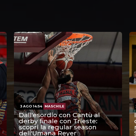
3 AGO 14:54
MASCHILE
Dall'esordio con Cantù al
derby finale con Trieste:
scopri la regular season
dell'Umana Reyer