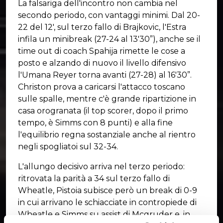
La falsariga dell'incontro non cambia nel
secondo periodo, con vantaggi minimi. Dal 20-
22 del 12', sul terzo fallo di Brajkovic, l'Estra
infila un minibreak (27-24 al 13'30”), anche se il
time out di coach Spahija rimette le cose a
posto e alzando di nuovo il livello difensivo
l'Umana Reyer torna avanti (27-28) al 16'30”.
Christon prova a caricarsi l'attacco toscano
sulle spalle, mentre c'è grande ripartizione in
casa orogranata (il top scorer, dopo il primo
tempo, è Simms con 8 punti) e alla fine
l'equilibrio regna sostanziale anche al rientro
negli spogliatoi sul 32-34.
L'allungo decisivo arriva nel terzo periodo:
ritrovata la parità a 34 sul terzo fallo di
Wheatle, Pistoia subisce però un break di 0-9
in cui arrivano le schiacciate in contropiede di
Wheatle e Simms su assist di Mcgruder e, in