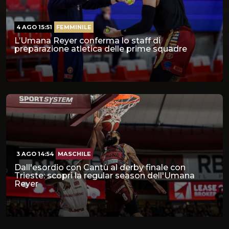
4 AGO 15:51
FEMMINILE
L’Umana Reyer conferma lo staff di
preparazione atletica delle prime squadre
3 AGO 14:54
MASCHILE
Dall'esordio con Cantù al derby finale con
Trieste: scopri la regular season dell'Umana
Reyer