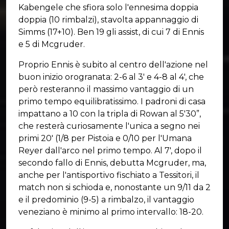
Kabengele che sfiora solo l'ennesima doppia
doppia (10 rimbalzi), stavolta appannaggio di
Simms (17+10). Ben 19 gli assist, di cui 7 di Ennis
e 5 di Mcgruder.
Proprio Ennis è subito al centro dell'azione nel
buon inizio orogranata: 2-6 al 3' e 4-8 al 4', che
però resteranno il massimo vantaggio di un
primo tempo equilibratissimo. I padroni di casa
impattano a 10 con la tripla di Rowan al 5'30”,
che resterà curiosamente l'unica a segno nei
primi 20' (1/8 per Pistoia e 0/10 per l'Umana
Reyer dall'arco nel primo tempo. Al 7', dopo il
secondo fallo di Ennis, debutta Mcgruder, ma,
anche per l'antisportivo fischiato a Tessitori, il
match non si schioda e, nonostante un 9/11 da 2
e il predominio (9-5) a rimbalzo, il vantaggio
veneziano è minimo al primo intervallo: 18-20.