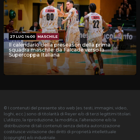
27 LUG 14:00
MASCHILE
Il calendario della preseason della prima
squadra maschile: da Falcade verso la
Supercoppa Italiana
© I contenuti del presente sito web (es. testi, immagini, video,
loghi, ecc.) sono di titolarità di Reyer e/o di terzi legittimi titolari.
L’utilizzo, la riproduzione, la modifica, l’alterazione e/o la
distribuzione di tali contenuti senza debita autorizzazione
costituisce violazione dei diritti di proprietà intellettuale
(copyright) e/o industriale.