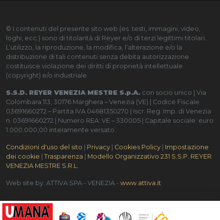
© I contenuti del presente sito web (es. testi, immagini, video,
loghi, ecc.) sono di titolarità di Reyer e/o di terzi legittimi titolari.
L’utilizzo, la riproduzione, la modifica, l’alterazione e/o la
distribuzione di tali contenuti senza debita autorizzazione
costituisce violazione dei diritti di proprietà intellettuale
(copyright) e/o industriale.
S.S.D. REYER VENEZIA MESTRE S.p.A.
con socio unico | Via
Colombara 113, 30176 Marghera – Venezia (VE) | Codice Fiscale
03691660272 – Partita IVA 04681350270 | Iscr. Reg. Imp. di Venezia
n. 03691660272 | Numero REA: VE – 330005 | Capitale sociale: euro
1.000.000,00 interamente versato.
Condizioni d'uso del sito
|
Privacy
|
Cookies Policy
|
Impostazione
dei cookie
|
Trasparenza
|
Modello Organizzativo 231 S.S.P. REYER
VENEZIA MESTRE S.R.L.
Web site by: ATTIVA SPA - VENEZIA -
www.attiva.it