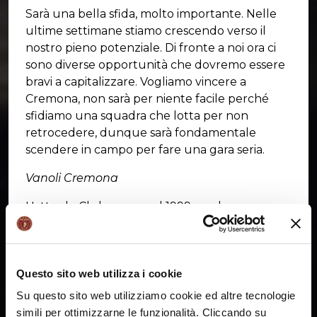
Sarà una bella sfida, molto importante. Nelle
ultime settimane stiamo crescendo verso il
nostro pieno potenziale. Di fronte a noi ora ci
sono diverse opportunità che dovremo essere
bravi a capitalizzare. Vogliamo vincere a
Cremona, non sarà per niente facile perché
sfidiamo una squadra che lotta per non
retrocedere, dunque sarà fondamentale
scendere in campo per fare una gara seria.
Vanoli Cremona
L'attuale Club nasce nel 1999 con la
denominazione Gruppo Triboldi Basket e sede
a Soresina. Nel 2011 Aldo Vanoli diventa
presidente della squadra (denominandola
Questo sito web utilizza i cookie
Guerino Vanoli Basket) che sarà poi
protagonista stabile del massimo campionato
Su questo sito web utilizziamo cookie ed altre tecnologie
italiano.
simili per ottimizzarne le funzionalità. Cliccando su