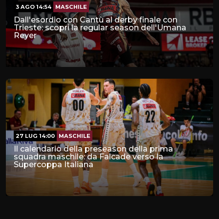
3 AGO 14:54
MASCHILE
Dall'esordio con Cantù al derby finale con
Trieste: scopri la regular season dell'Umana
Reyer
27 LUG 14:00
MASCHILE
Il calendario della preseason della prima
squadra maschile: da Falcade verso la
Supercoppa Italiana