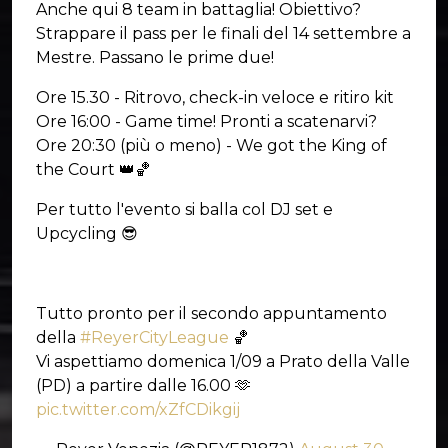
Anche qui 8 team in battaglia! Obiettivo?
Strappare il pass per le finali del 14 settembre a
Mestre. Passano le prime due!
Ore 15.30 - Ritrovo, check-in veloce e ritiro kit
Ore 16:00 - Game time! Pronti a scatenarvi?
Ore 20:30 (più o meno) - We got the King of
the Court 👑🏀
Per tutto l'evento si balla col DJ set e
Upcycling 😎
Tutto pronto per il secondo appuntamento
della
#ReyerCityLeague
🏀
Vi aspettiamo domenica 1/09 a Prato della Valle
(PD) a partire dalle 16.00 🫶
pic.twitter.com/xZfCDikgij