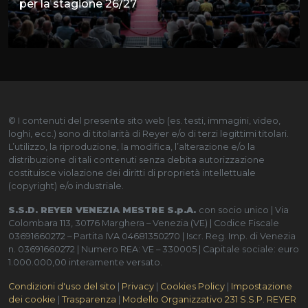
per la stagione 26/27
© I contenuti del presente sito web (es. testi, immagini, video,
loghi, ecc.) sono di titolarità di Reyer e/o di terzi legittimi titolari.
L’utilizzo, la riproduzione, la modifica, l’alterazione e/o la
distribuzione di tali contenuti senza debita autorizzazione
costituisce violazione dei diritti di proprietà intellettuale
(copyright) e/o industriale.
S.S.D. REYER VENEZIA MESTRE S.p.A.
con socio unico | Via
Colombara 113, 30176 Marghera – Venezia (VE) | Codice Fiscale
03691660272 – Partita IVA 04681350270 | Iscr. Reg. Imp. di Venezia
n. 03691660272 | Numero REA: VE – 330005 | Capitale sociale: euro
1.000.000,00 interamente versato.
Condizioni d'uso del sito
|
Privacy
|
Cookies Policy
|
Impostazione
dei cookie
|
Trasparenza
|
Modello Organizzativo 231 S.S.P. REYER