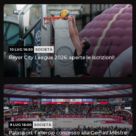
10 LUG 16:50
SOCIETÀ
Reyer City League 2026: aperte le iscrizioni!
9 LUG 16:00
SOCIETÀ
Palasport Taliercio concesso alla Gemini Mestre