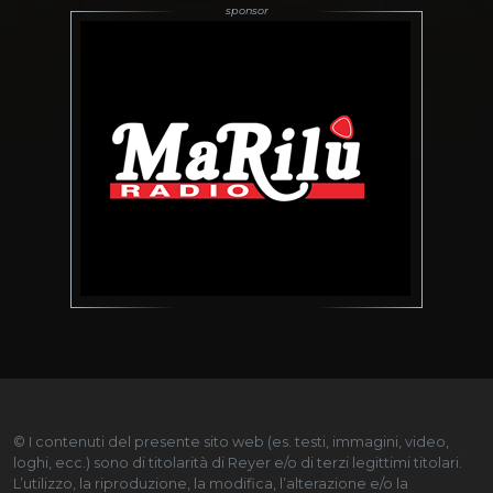
© I contenuti del presente sito web (es. testi, immagini, video,
loghi, ecc.) sono di titolarità di Reyer e/o di terzi legittimi titolari.
L’utilizzo, la riproduzione, la modifica, l’alterazione e/o la