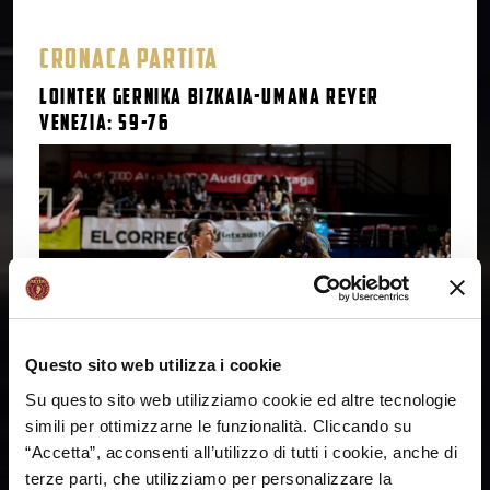
CRONACA PARTITA
Lointek Gernika Bizkaia-Umana Reyer
Venezia: 59-76
Questo sito web utilizza i cookie
Su questo sito web utilizziamo cookie ed altre tecnologie
simili per ottimizzarne le funzionalità. Cliccando su
“Accetta”, acconsenti all’utilizzo di tutti i cookie, anche di
Parziali: 10-14; 25-34; 44-55 Lointek Gernika Bizkaia: Wojta 11,
Spreafico 11, Cvitkovic 4, Alberdi ne, Williams 12,
terze parti, che utilizziamo per personalizzare la