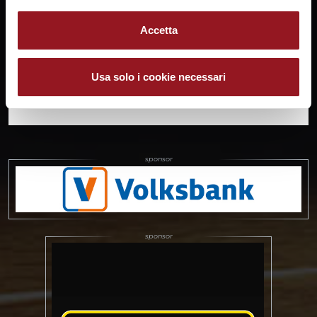
Gernika nel quadro della
seconda giornata di
Accetta
regular season nel Girone
H. L’Umana Reyer è reduce
dall’ottima striscia di sette
vittorie consecutive in
Usa solo i cookie necessari
altrettante gare ufficiali, e
SHARE:
dopo la convincente
prestazione contro il
Movistar Estudiantes
Madrid nell'esordio
continentale si appresta
ad affrontare un'altra
formazione iberica, che
annovera diversi volti noti
del nostro campionato. La
squadra allenata dalla ex
grande giocatrice Anna
Montañana (129 presenze
in nazionale, vincitrice
dell'Eurolega 2011) è
attualmente ottava nel
campionato spagnolo con
due vittorie…