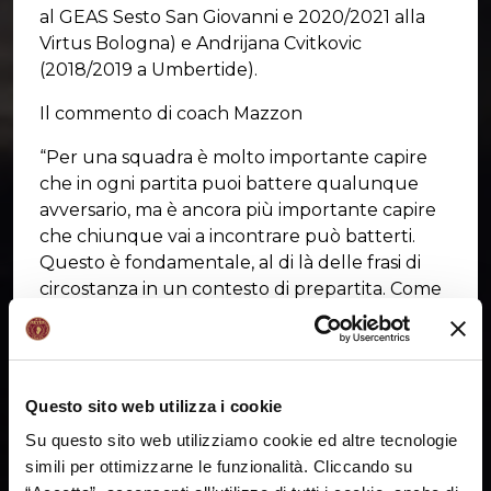
al GEAS Sesto San Giovanni e 2020/2021 alla
Virtus Bologna) e Andrijana Cvitkovic
(2018/2019 a Umbertide).
Il commento di coach Mazzon
“Per una squadra è molto importante capire
che in ogni partita puoi battere qualunque
avversario, ma è ancora più importante capire
che chiunque vai a incontrare può batterti.
Questo è fondamentale, al di là delle frasi di
circostanza in un contesto di prepartita. Come
coach in questo momento posso solo dire alle
ragazze di essere concentrate e provare in
ogni possesso ad essere meglio delle nostre
avversarie con il fisico e soprattutto con la
Questo sito web utilizza i cookie
testa. Ci vogliamo portare dietro tutte le cose
Su questo sito web utilizziamo cookie ed altre tecnologie
che stiamo imparando l’una dall’altra.
simili per ottimizzarne le funzionalità. Cliccando su
Sappiamo che Gernika in casa è forte, ma i veri