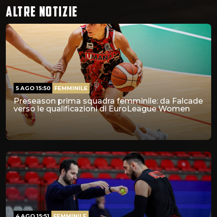
ALTRE NOTIZIE
5 AGO 15:50
FEMMINILE
Preseason prima squadra femminile: da Falcade
verso le qualificazioni di EuroLeague Women
4 AGO 15:51
FEMMINILE