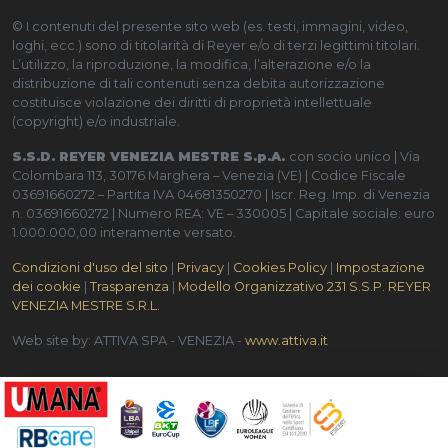
© I contenuti del presente sito web (es. testi, immagini, video,
loghi, ecc.) sono di titolarità di Reyer e/o di terzi legittimi titolari.
L’utilizzo, la riproduzione, la modifica, l’alterazione e/o la
distribuzione di tali contenuti senza debita autorizzazione
costituisce violazione dei diritti di proprietà intellettuale
(copyright) e/o industriale.
S.S.D. REYER VENEZIA MESTRE S.p.A.
con socio unico | Via
Colombara 113, 30176 Marghera – Venezia (VE) | Codice Fiscale
03691660272 – Partita IVA 04681350270 | Iscr. Reg. Imp. di Venezia
n. 03691660272 | Numero REA: VE – 330005 | Capitale sociale: euro
1.000.000,00 interamente versato.
Condizioni d'uso del sito
|
Privacy
|
Cookies Policy
|
Impostazione
dei cookie
|
Trasparenza
|
Modello Organizzativo 231 S.S.P. REYER
VENEZIA MESTRE S.R.L.
Web site by: ATTIVA SPA - VENEZIA -
www.attiva.it