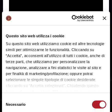
passando da rotazioni da
dieci a sette giocatrici. Ci
sarà da avere molta
pazienza con le ragazze…
Questo sito web utilizza i cookie
Su questo sito web utilizziamo cookie ed altre tecnologie
simili per ottimizzarne le funzionalità. Cliccando su
CRONACA PARTITA
“Accetta”, acconsenti all’utilizzo di tutti i cookie, anche di
terze parti, che utilizziamo per personalizzare la
Umana Reyer-Banco di Sardegna Dinamo
navigazione, analizzare a fini statistici le visite al sito e
Sassari: 83-61
per finalità di marketing/profilazione; oppure potrai
selezionare le singole tipologie di cookie desiderate
cliccando su "Accetta selezionati". Chiudendo questo
banner cliccando sul tasto “X”, prosegui la navigazione e
saranno attivati solo i cookie tecnici necessari per la
Selezione
fruizione del sito. Potrai modificare le tue preferenze in
Necessario
del
ogni momento mediante il link “Impostazione dei cookie”
consenso