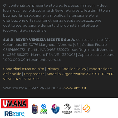
© I contenuti del presente sito web (es. testi, immagini, video,
loghi, ecc.) sono di titolarità di Reyer e/o di terzi legittimi titolari.
L’utilizzo, la riproduzione, la modifica, l’alterazione e/o la
distribuzione di tali contenuti senza debita autorizzazione
costituisce violazione dei diritti di proprietà intellettuale
(copyright) e/o industriale.
S.S.D. REYER VENEZIA MESTRE S.p.A.
con socio unico | Via
Colombara 113, 30176 Marghera – Venezia (VE) | Codice Fiscale
03691660272 – Partita IVA 04681350270 | Iscr. Reg. Imp. di Venezia
n. 03691660272 | Numero REA: VE – 330005 | Capitale sociale: euro
1.000.000,00 interamente versato.
Condizioni d'uso del sito
|
Privacy
|
Cookies Policy
|
Impostazione
dei cookie
|
Trasparenza
|
Modello Organizzativo 231 S.S.P. REYER
VENEZIA MESTRE S.R.L.
Web site by: ATTIVA SPA - VENEZIA -
www.attiva.it