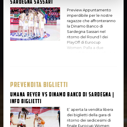
Sardegna Sassari
Preview Appuntamento
imperdibile per le nostre
ragazze che affronteranno
la Dinamo Banco di
Sardegna Sassari nel
ritorno del Round 1 dei
PlayOff di Eurocup
Women. Palla a due
giovedì 12 gennaio alle ore
19.30 al Taliercio. Nella gara
di andata al
PalaSerradimigni le
orogranata ,dopo essere
state sotto anche di 24
PREVENDITA BIGLIETTI
punti, hanno fatto una
grandissima rimonta
Umana Reyer vs Dinamo Banco di Sardegna |
terminando la partita sotto
Info biglietti
di 7, 89-82 . L’Umana Reyer
dovrà quindi vincere con
E’ aperta la vendita libera
uno scarto di almeno 8
dei biglietti della gara di
punti per poter passare il
ritorno dei sedicesimi di
turno ed accedere al
finale Eurocup Women: