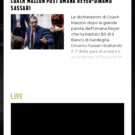
Coach Mazzon post Umana Reyer-Dinamo
Sassari
Le dichiarazioni di Coach
Mazzon dopo la grande
partita dell'Umana Reyer
che ha battuto 83-61 il
Banco di Sardegna
Dinamo Sassari ribaltando
il -7 della gara di andata e
accedendo al Round of 16
di Eurocup Women.
Quattro giocatrici in
doppia cifra con Kuier e
Shepard top scorer con 19
punti entrambe e ben 25
assist di squadra distribuiti.
LIVE
"Le ragazze si meritano
questo premio soprattutto
perchè stanno giocando in
una fase chiaramente
molto complicata della
stagione, sono brave a
trovare equilibri diversi