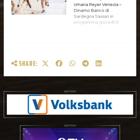
Round of 16 che verrà
Umana Reyer Venezia –
giocato con lo stesso
Dinamo Banco di
format di andata/ritorno (la
Sardegna Sassari in
seconda gara…
programma giovedì 12
gennaio ore 19.30 Prezzi
Intero – 10,00 euro Under
24 – Ingresso gratuito Il
posto a sedere NON è
numerato e per accedere
al Palasport è possibile
SHARE:
esibire il biglietto anche da
smartphone. Si ricorda
inoltre che per l’acquisto
dei biglietti è utilizzabile il
voucher di rimborso della
stagione 19/20. All’interno
del Taliercio è in vigore un
protocollo da rispettare
per la sicurezza di tutti. Per
accedere al Palasport
Taliercio NON…