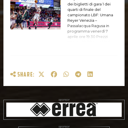
(andata e ritorno in
dei biglietti di gara 1 dei
campionato) in questa
quarti di finale del
stagione con esito positivo
campionato LBF: Umana
in entrambe le gare per
Reyer Venezia –
l’Umana. La serie è al
Passalacqua Ragusa in
meglio delle tre…
programma venerdì 7
aprile ore 19.30 Prezzi
Intero – 10,00 euro Under
24 – Ingresso gratuito Punti
vendita abilitati: – Reyer
Store del Taliercio, dalle
16.30 alle 19.30 da lunedì a
venerdì – rivenditori
SHARE:
autorizzati, lista QUI –
online Navette: Grazie alla
partnership con l’azienda
Brusutti Trasporti per tutta
la stagione 2022/23
continuerà ad essere
attivo il servizio navetta da
Piazzale Roma al Palasport
Taliercio prima della
partita e il percorso