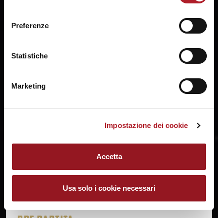
ogni momento mediante il link “Impostazione dei cookie”
consenso
a fine pagina. Per ulteriori informazioni ti invitiamo a
Preferenze
prendere visione della
Cookie Policy
.
Statistiche
Marketing
Parziali: 21-13; 40-19; 54-40 Umana Reyer: Villa 4, Delaere 3,
Pan 6, Meldere ne, Cubaj, Madera 2, Yasuma 8, Fassina 3,
Santucci 7, Shepard 22, Kuier 14 All.Mazzon Passalacqua
Ragusa: Romeo 4, Consolini 2, Di Fine, Olodo, Dotto 2,
Impostazione dei cookie
Hampton 10, Vitola 9, Attura 5, Ostarello 2, Anigwe 18
All.Lardo L'Umana Reyer si porta a casa il primo atto dei
quarti di finale playoff 69-52 contro la Passalacqua Ragusa.
Accetta
Grande prova delle nostre leonesse che, davanti a oltre
mille cuori reyerini, conducono per tutti e quaranta i
minuti giocando una solida gara in entrambi i lati del
campo. Top scorer…
Usa solo i cookie necessari