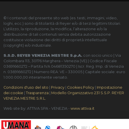
© I contenuti del presente sito web (es. testi, immagini, video,
loghi, ecc.) sono di titolarità di Reyer e/o di terzi legittimi titolari.
L’utilizzo, la riproduzione, la modifica, l’alterazione e/o la
distribuzione di tali contenuti senza debita autorizzazione
costituisce violazione dei diritti di proprietà intellettuale
(copyright) e/o industriale.
S.S.D. REYER VENEZIA MESTRE S.p.A.
con socio unico | Via
Colombara 113, 30176 Marghera – Venezia (VE) | Codice Fiscale
03691660272 – Partita IVA 04681350270 | Iscr. Reg. Imp. di Venezia
n. 03691660272 | Numero REA: VE – 330005 | Capitale sociale: euro
1.000.000,00 interamente versato.
Condizioni d'uso del sito
|
Privacy
|
Cookies Policy
|
Impostazione
dei cookie
|
Trasparenza
|
Modello Organizzativo 231 S.S.P. REYER
VENEZIA MESTRE S.R.L.
Web site by: ATTIVA SPA - VENEZIA -
www.attiva.it