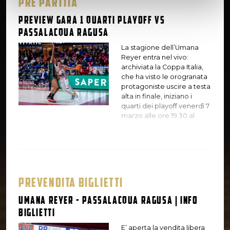
PRE PARTITA
Preview Gara 1 quarti playoff vs
Passalacqua Ragusa
La stagione dell’Umana
Reyer entra nel vivo:
archiviata la Coppa Italia,
che ha visto le orogranata
protagoniste uscire a testa
alta in finale, iniziano i
quarti dei playoff venerdì 7
marzo alle ore 19.30 al
Taliercio. Dopo una regular
season da ventidue vittorie
su ventisei partite chiusa
con un solido terzo posto,
le ragazze di coach
Mazzon iniziano l’avventura
PREVENDITA BIGLIETTI
nella post season che
assegnerà lo scudetto
Umana Reyer - Passalacqua Ragusa | Info
2022/2023. L’avversario è la
biglietti
Passalacqua Ragusa,
incontrato già due volte
E’ aperta la vendita libera