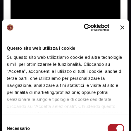
Questo sito web utilizza i cookie
Su questo sito web utilizziamo cookie ed altre tecnologie
simili per ottimizzarne le funzionalità. Cliccando su
“Accetta”, acconsenti all’utilizzo di tutti i cookie, anche di
terze parti, che utilizziamo per personalizzare la
CRONACA PARTITA
navigazione, analizzare a fini statistici le visite al sito e
Gara 1 quarti Umana Reyer-Passalacqua
per finalità di marketing/profilazione; oppure potrai
Ragusa: 69-52
selezionare le singole tipologie di cookie desiderate
cliccando su "Accetta selezionati". Chiudendo questo
banner cliccando sul tasto “X”, prosegui la navigazione e
saranno attivati solo i cookie tecnici necessari per la
Selezione
fruizione del sito. Potrai modificare le tue preferenze in
Necessario
del