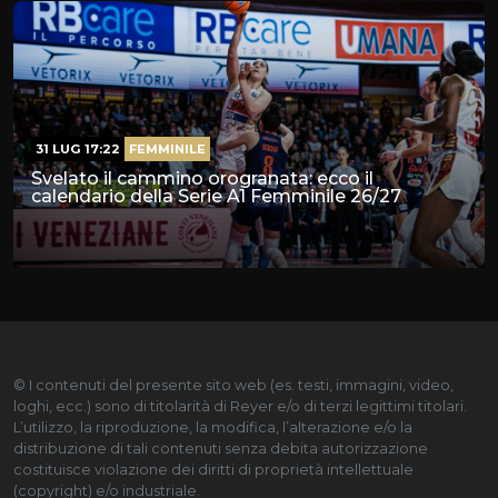
31 LUG 17:22
FEMMINILE
Svelato il cammino orogranata: ecco il
calendario della Serie A1 Femminile 26/27
© I contenuti del presente sito web (es. testi, immagini, video,
loghi, ecc.) sono di titolarità di Reyer e/o di terzi legittimi titolari.
L’utilizzo, la riproduzione, la modifica, l’alterazione e/o la
distribuzione di tali contenuti senza debita autorizzazione
costituisce violazione dei diritti di proprietà intellettuale
(copyright) e/o industriale.