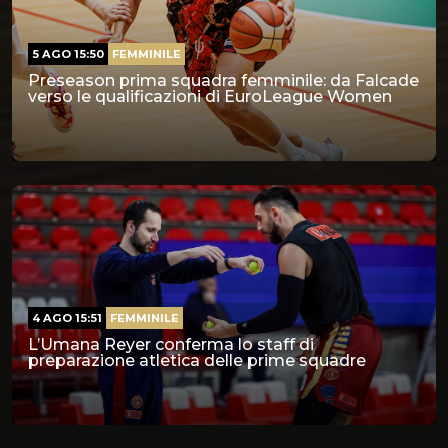
5 AGO 15:50
FEMMINILE
Preseason prima squadra femminile: da Falcade
verso le qualificazioni di EuroLeague Women
4 AGO 15:51
FEMMINILE
L’Umana Reyer conferma lo staff di
preparazione atletica delle prime squadre