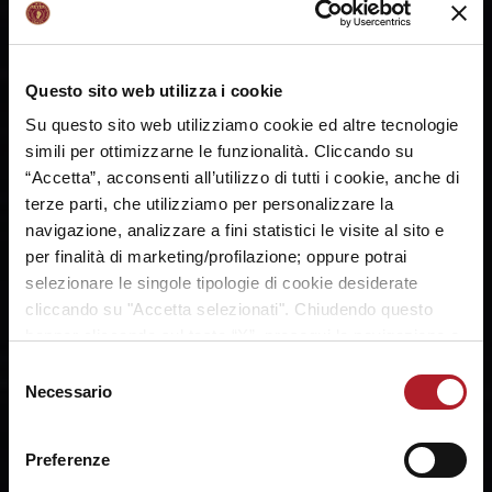
tutti.
Questo sito web utilizza i cookie
Su questo sito web utilizziamo cookie ed altre tecnologie
simili per ottimizzarne le funzionalità. Cliccando su
SHARE:
“Accetta”, acconsenti all’utilizzo di tutti i cookie, anche di
terze parti, che utilizziamo per personalizzare la
navigazione, analizzare a fini statistici le visite al sito e
per finalità di marketing/profilazione; oppure potrai
selezionare le singole tipologie di cookie desiderate
cliccando su "Accetta selezionati". Chiudendo questo
banner cliccando sul tasto “X”, prosegui la navigazione e
saranno attivati solo i cookie tecnici necessari per la
Selezione
fruizione del sito. Potrai modificare le tue preferenze in
Necessario
del
ogni momento mediante il link “Impostazione dei cookie”
consenso
a fine pagina. Per ulteriori informazioni ti invitiamo a
Preferenze
prendere visione della
Cookie Policy
.