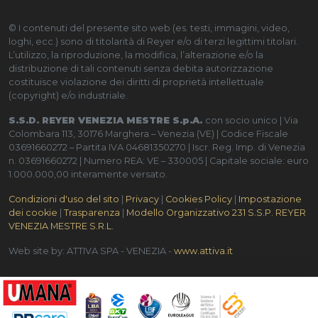
© I contenuti del presente sito web (es. testi, immagini, video,
loghi, ecc.) sono di titolarità di Reyer e/o di terzi legittimi titolari.
L’utilizzo, la riproduzione, la modifica, l’alterazione e/o la
distribuzione di tali contenuti senza debita autorizzazione
costituisce violazione dei diritti di proprietà intellettuale
(copyright) e/o industriale.
S.S.D. REYER VENEZIA MESTRE S.p.A.
con socio unico | Via
Colombara 113, 30176 Marghera – Venezia (VE) | Codice Fiscale
03691660272 – Partita IVA 04681350270 | Iscr. Reg. Imp. di Venezia
n. 03691660272 | Numero REA: VE – 330005 | Capitale sociale: euro
1.000.000,00 interamente versato.
Condizioni d'uso del sito
|
Privacy
|
Cookies Policy
|
Impostazione
dei cookie
|
Trasparenza
|
Modello Organizzativo 231 S.S.P. REYER
VENEZIA MESTRE S.R.L.
Web site by: ATTIVA SPA - VENEZIA -
www.attiva.it