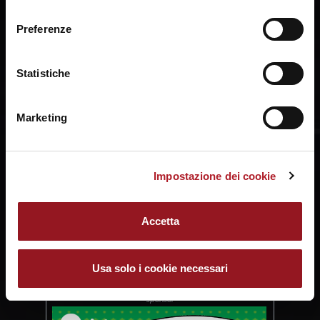
ogni momento mediante il link “Impostazione dei cookie”
consenso
con due test di Serie A in
a fine pagina. Per ulteriori informazioni ti invitiamo a
programma nel week-end.
Preferenze
prendere visione della
Cookie Policy
.
Sabato 7 e domenica 8 gli
orogranata prenderanno
parte alla terza edizione
Statistiche
del torneo BASKETBALL
“IN” JESOLO. Il Palasport
Cornaro di Jesolo (via M.L.
King, 5) ospiterà l'evento
Marketing
dedicato alla memoria di
Luca Silvestrin, capitano
orogranata. Live
SHARE:
streaming:
Impostazione dei cookie
https://www.facebook.com/ches
Il programma Sabato 7
settembre - ore 18.00
Accetta
UNAHOTELS Reggio Emilia
- Nutribullet Treviso - a
seguire, ore 20.45 circa
Umana Reyer - Pall. Trieste
Usa solo i cookie necessari
Domenica 8 settembre -
ore 18.00 finale 3°- 4°
posto - a seguire ore 20.45
circa finale 1°- 2° posto…