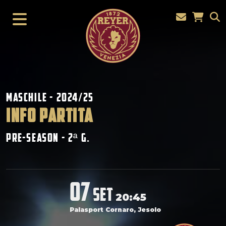
Maschile - 2024/25
INFO PARTITA
Pre-Season - 2
G.
ª
07
set
20:45
Palasport Cornaro, Jesolo